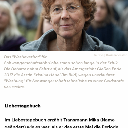
©
Dpa | Boris Roessler
Das "Werbeverbot" für
Schwangerschaftsabbrüche stand schon lange in der Kritik.
Die Debatte nahm Fahrt auf, als das Amtsgericht Gießen Ende
2017 die Ärztin Kristina Hänel (im Bild) wegen unerlaubter
"Werbung" für Schwangerschaftsabbrüche zu einer Geldstrafe
verurteilte.
Liebestagebuch
Im Liebestagebuch erzählt Transmann Mika (Name
geändert) wie es war, als er das erste Mal die Periode