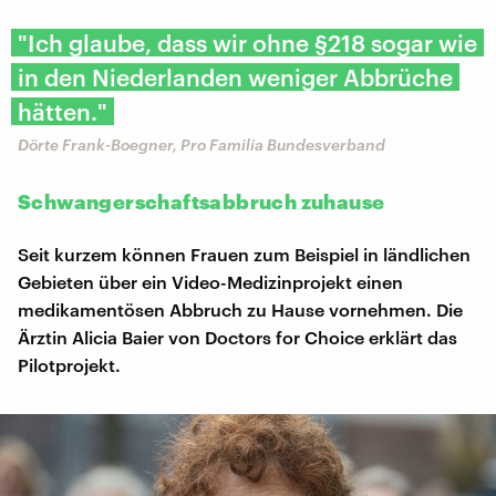
"Ich glaube, dass wir ohne §218 sogar wie
in den Niederlanden weniger Abbrüche
hätten."
Dörte Frank-Boegner, Pro Familia Bundesverband
Schwangerschaftsabbruch zuhause
Seit kurzem können Frauen zum Beispiel in ländlichen
Gebieten über ein Video-Medizinprojekt einen
medikamentösen Abbruch zu Hause vornehmen. Die
Ärztin Alicia Baier von Doctors for Choice erklärt das
Pilotprojekt.