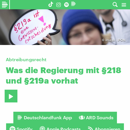
©
imago | IPON
Abtreibungsrecht
Was
die
Regierung
mit
§218
und
§219a
vorhat
Deutschlandfunk App
ARD Sounds
Spotify
Apple Podcasts
Abonnieren