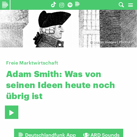
©
imago images | Photo12
Freie Marktwirtschaft
Adam
Smith:
Was
von
seinen
Ideen
heute
noch
übrig
ist
Deutschlandfunk App
ARD Sounds