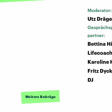
Moderator
Utz Dräge
Gesprächsp
partner:
Bettina H
Lifecoach
Karoline H
Fritz Dyc
DJ
Weitere Beiträge