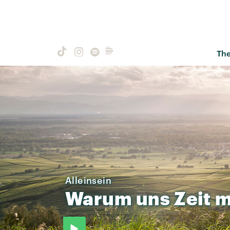
Th
Alleinsein
Warum
uns
Zeit
m