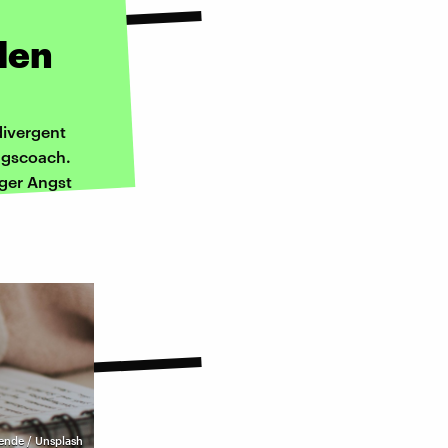
den
divergent
ngscoach.
ger Angst
rende / Unsplash