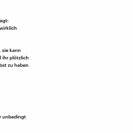
sagt:
wirklich
 sie kann
 ihr plötzlich
lbst zu haben
ir unbedingt