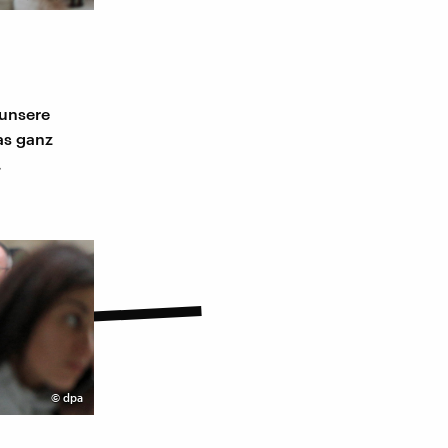
 unsere
as ganz
.
©
dpa