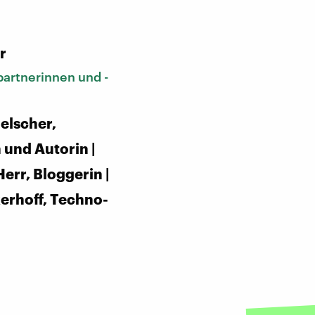
:
r
artnerinnen und -
ielscher,
 und Autorin |
err, Bloggerin |
kerhoff, Techno-