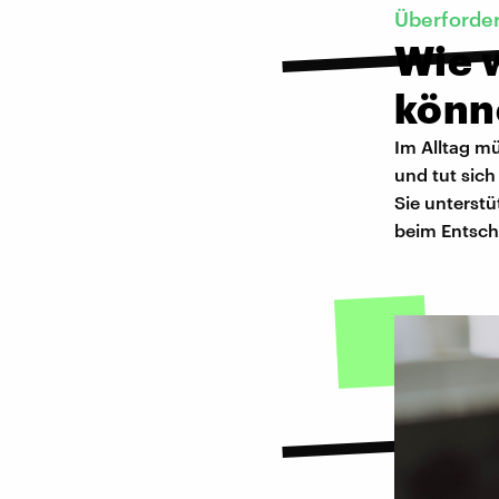
Überforder
Wie w
könn
Im Alltag mü
und tut sic
Sie unterst
beim Entsch