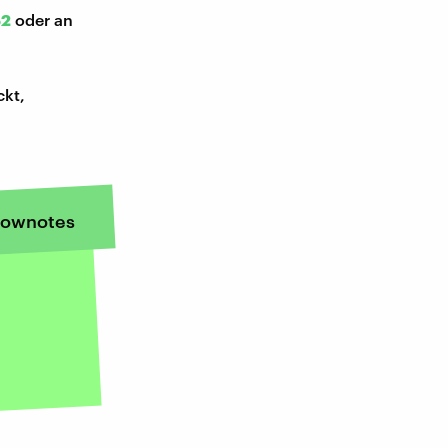
52
oder an
ckt,
ownotes