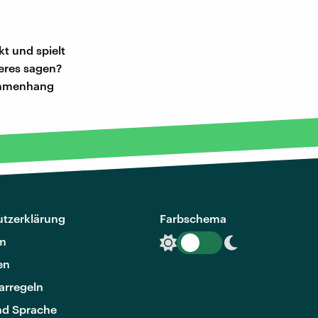
t und spielt
deres sagen?
sammenhang
tzerklärung
Farbschema
m
en
rregeln
nd Sprache