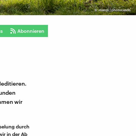
©
.marqs | photocasde.
ts
Abonnieren
Meditieren.
eunden
ommen wir
eselung durch
ir in der Ab