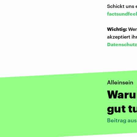
Schickt uns 
factsundfee
Wichtig:
Wen
akzeptiert i
Datenschutz
Alleinsein
Warum
gut t
Beitrag au