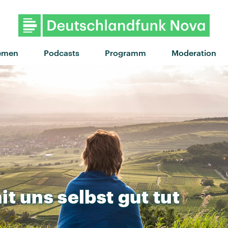
"Swim shirt" von kids don'
emen
Podcasts
Programm
Moderation
it
uns
selbst
gut
tut