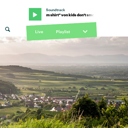
Soundtrack
t smoke · "Swim shirt" von kids don't smoke · "Swim shirt" von kids
Live
Playlist