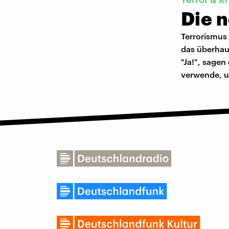
Die 
Terrorismus
das überhau
"Ja!", sagen
verwende, un