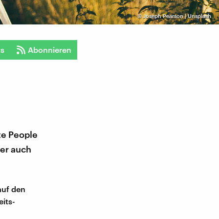
©
Joseph Pearson | Unsplash
ts
Abonnieren
te People
ber auch
auf den
eits-