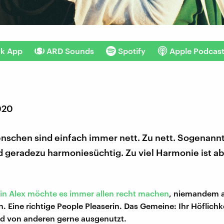
nk App
ARD Sounds
Spotify
Apple Podcas
020
schen sind einfach immer nett. Zu nett. Sogenann
d geradezu harmoniesüchtig. Zu viel Harmonie ist a
in Alex möchte es immer allen recht machen
, niemandem 
n. Eine richtige People Pleaserin. Das Gemeine: Ihr Höflichk
rd von anderen gerne ausgenutzt.