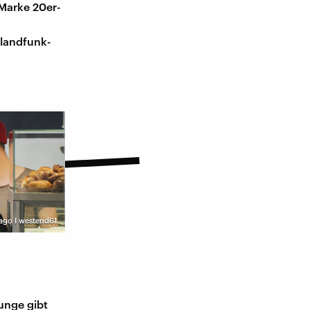
 Marke 20er-
hlandfunk-
ago I westend61
unge gibt