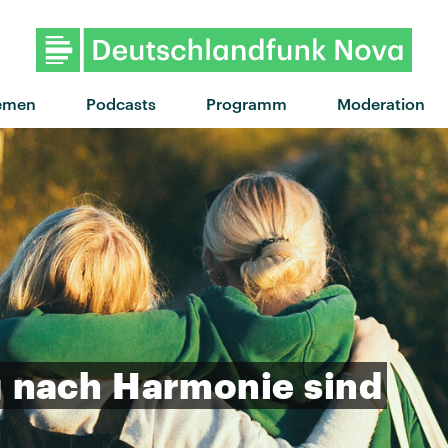
"Man of the House" von
emen
Podcasts
Programm
Moderation
g
nach
Harmonie
sind