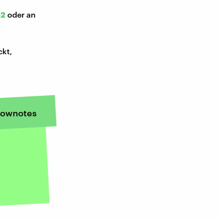
52
oder an
ckt,
ownotes