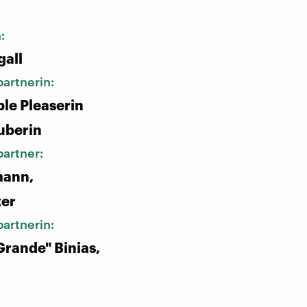
n:
gall
artnerin:
ple Pleaserin
uberin
artner:
mann,
ter
artnerin:
Grande" Binias,