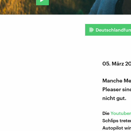
Deutschlandfu
05. März 2
Manche Men
Pleaser sin
nicht gut.
Die
Youtuber
Schlips trete
Autopilot wi