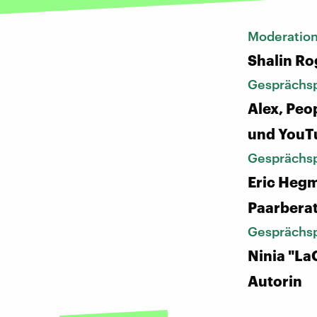
Moderatio
Shalin Ro
Gesprächsp
Alex, Peo
und YouT
Gesprächsp
Eric Heg
Paarbera
Gesprächsp
Ninia "La
Autorin