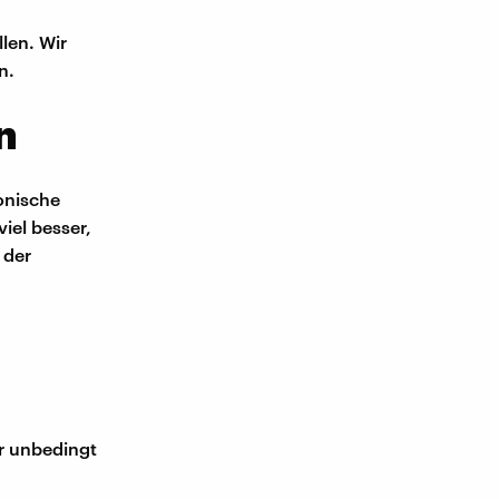
len. Wir
n.
n
monische
viel besser,
 der
ir unbedingt