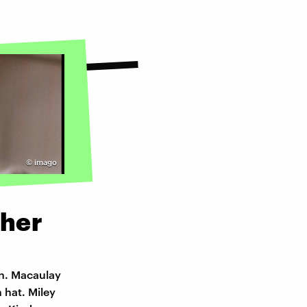
©
imago
üher
en. Macaulay
 hat. Miley