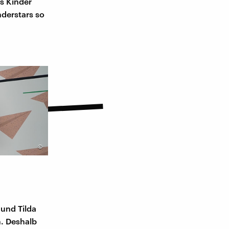
ls Kinder
derstars so
©
 und Tilda
n. Deshalb