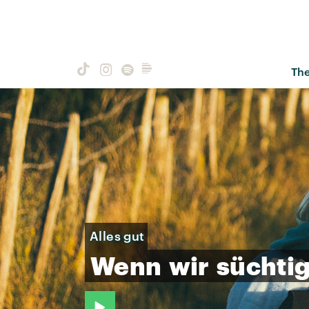
Th
Alles gut
Wenn
wir
süchti