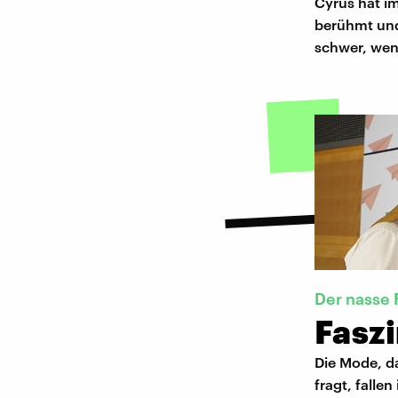
Cyrus hat im
berühmt und
schwer, wen
Der nasse 
Fasz
Die Mode, da
fragt, falle