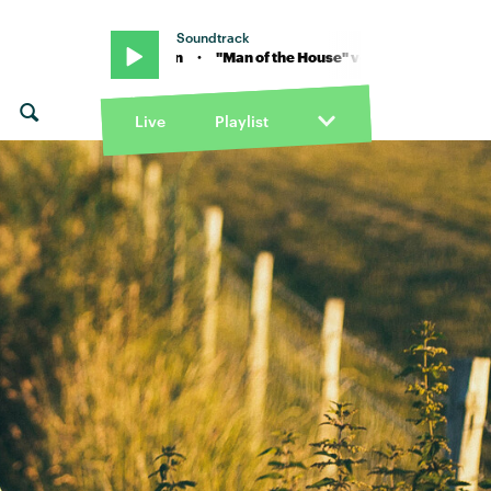
Soundtrack
 Skye Newman · "Man of the House" von Skye Newman · "Man of th
Live
Playlist