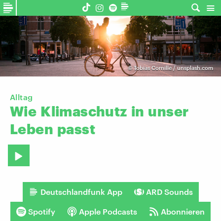
©
Tobias Cornille / unsplash.com
Alltag
Wie
Klimaschutz
in
unser
Leben
passt
Deutschlandfunk App
ARD Sounds
Spotify
Apple Podcasts
Abonnieren