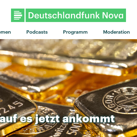
emen
Podcasts
Programm
Moderation
auf
es
jetzt
ankommt