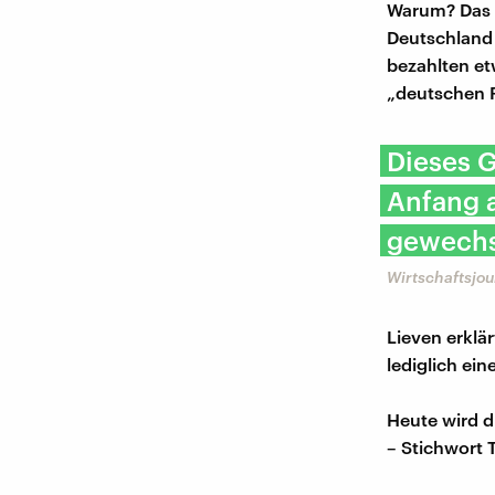
Warum? Das h
Deutschland 
bezahlten et
„deutschen R
Dieses G
Anfang a
gewechs
Wirtschaftsjou
Lieven erklä
lediglich e
Heute wird d
– Stichwort 