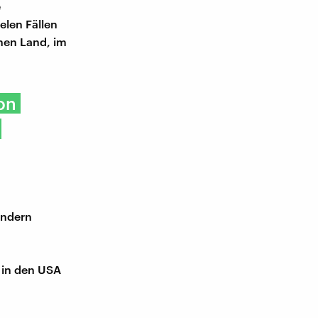
e
elen Fällen
enen Land, im
on
ondern
e in den USA