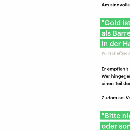
Am sinnvolls
"Gold is
als Barr
in der H
Wirtschaftsjou
Er empfiehlt 
Wer hingegen
einen Teil d
Zudem sei Vo
"Bitte n
oder son