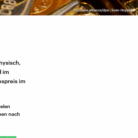
©
picture alliance/dpa | Sven Hoppe
,
hysisch,
d im
espreis im
ielen
nnen nach