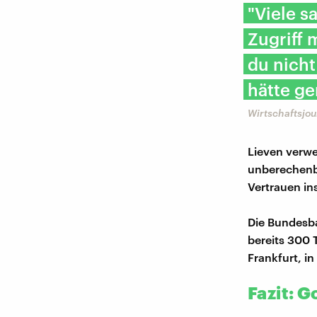
"Viele s
Zugriff
du nicht
hätte ge
Wirtschaftsjou
Lieven verwe
unberechenba
Vertrauen in
Die Bundesb
bereits 300 
Frankfurt, in
Fazit: G