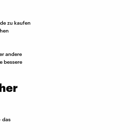
.de zu kaufen
chen
er andere
ie bessere
cher
– das