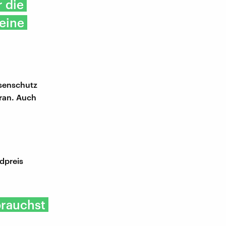
 die
 eine
isenschutz
Iran. Auch
ldpreis
brauchst