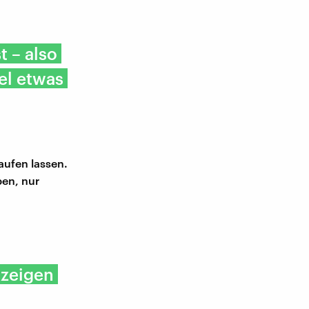
t – also
el etwas
kaufen lassen.
ben, nur
nzeigen