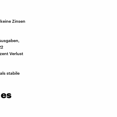
 keine Zinsen
 Ausgaben,
22
zent Verlust
ls stabile
 es