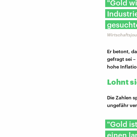
"Gold wi
Industri
gesuchte
Wirtschaftsjou
Er betont, da
gefragt sei 
hohe Inflatio
Lohnt s
Die Zahlen s
ungefähr ve
"Gold is
einen l