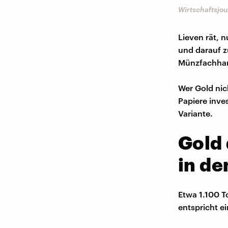
Wirtschaftsjou
Lieven rät, 
und darauf z
Münzfachhan
Wer Gold ni
Papiere inve
Variante.
Gold 
in d
Etwa 1.100 T
entspricht e