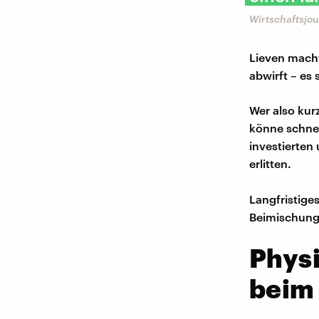
Wirtschaftsjou
Lieven macht
abwirft – es 
Wer also ku
könne schnel
investierten
erlitten.
Langfristige
Beimischung 
Physi
beim