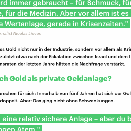
rd immer gebraucht – für Schmuck, für
e, für die Medizin. Aber vor allem ist es
 Wertanlage, gerade in Krisenzeiten."
rnalist Nicolas Lieven
ss Gold nicht nur in der Industrie, sondern vor allem als Kr
– zuletzt etwa nach der Eskalation zwischen Israel und dem 
nsraten der letzten Jahre hätten die Nachfrage verstärkt.
ich Gold als private Geldanlage?
prechen für sich: Innerhalb von fünf Jahren hat sich der Go
rdoppelt. Aber: Das ging nicht ohne Schwankungen.
t eine relativ sichere Anlage – aber du 
angen Atem."