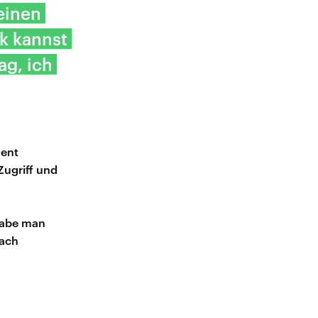
einen
k kannst
ag, ich
dent
Zugriff und
habe man
nach