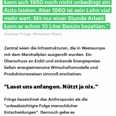
kann sich 1950 noch nicht unbedingt ein
Auto leisten. Aber 1960 ist sein Lohn viel
mehr wert. Mit nur einer Stunde Arbeit
kann er schon 10 Liter Benzin bezahlen."
Andreas Frings, Historiker, Mainz
Zentral seien die Infrastrukturen, die in Westeuropa
mit dem Marshallplan ausgerollt wurden. Ein
Überschuss an Erdöl und sinkende Energiepreise
ließen energieintensive Wirtschaftsmodelle und
Produktionsweisen sinnvoll erscheinen.
"Lasst uns anfangen. Nützt ja nix."
Frings bezeichnet das Anthropozän als die
"unbeabsichtigte Folge menschlicher
Entscheidungen". Dennoch gebe es