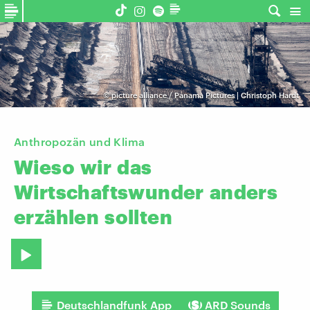
©
picture alliance / Panama Pictures | Christoph Hardt
Anthropozän und Klima
Wieso
wir
das
Wirtschaftswunder
anders
erzählen
sollten
Deutschlandfunk App
ARD Sounds