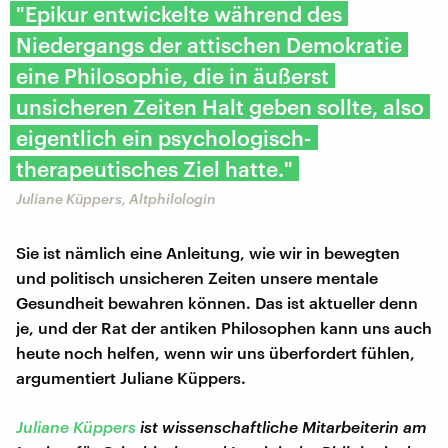
"Epikur entwickelte während des
Niedergangs der attischen Demokratie
eine Philosophie, die in äußerst
unsicheren Zeiten Halt geben sollte, also
eigentlich ein psychologisch-
therapeutisches Ziel hatte."
Juliane Küppers, Altphilologin
Sie ist nämlich eine Anleitung, wie wir in bewegten
und politisch unsicheren Zeiten unsere mentale
Gesundheit bewahren können. Das ist aktueller denn
je, und der Rat der antiken Philosophen kann uns auch
heute noch helfen, wenn wir uns überfordert fühlen,
argumentiert Juliane Küppers.
Juliane Küppers
ist wissenschaftliche Mitarbeiterin am