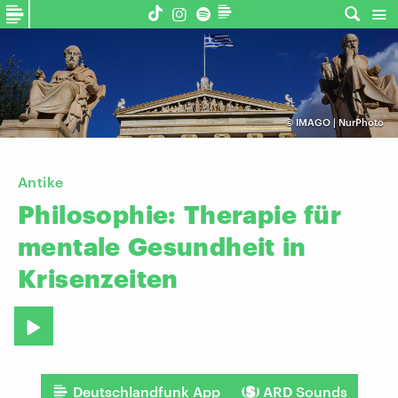
©
IMAGO | NurPhoto
Antike
Philosophie:
Therapie
für
mentale
Gesundheit
in
Krisenzeiten
Deutschlandfunk App
ARD Sounds