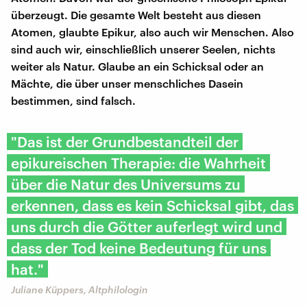
überzeugt. Die gesamte Welt besteht aus diesen
Atomen, glaubte Epikur, also auch wir Menschen. Also
sind auch wir, einschließlich unserer Seelen, nichts
weiter als Natur. Glaube an ein Schicksal oder an
Mächte, die über unser menschliches Dasein
bestimmen, sind falsch.
"Das ist der Grundbestandteil der
epikureischen Therapie: die Wahrheit
über die Natur des Universums zu
erkennen, dass es kein Schicksal gibt, das
uns durch die Götter auferlegt wird und
dass der Tod keine Bedeutung für uns
hat."
Juliane Küppers, Altphilologin