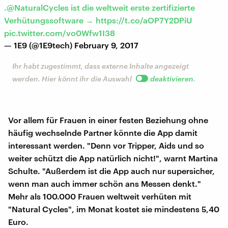
.
@NaturalCycles
ist die weltweit erste zertifizierte
Verhütungssoftware →
https://t.co/aOP7Y2DPiU
pic.twitter.com/vo0Wfw1I38
— 1E9 (@1E9tech)
February 9, 2017
Ihr habt zugestimmt, dass externe Inhalte angezeigt
werden. Hier könnt ihr die Auswahl
deaktivieren
.
Vor allem für Frauen in einer festen Beziehung ohne
häufig wechselnde Partner könnte die App damit
interessant werden. "Denn vor Tripper, Aids und so
weiter schützt die App natürlich nicht!", warnt Martina
Schulte. "Außerdem ist die App auch nur supersicher,
wenn man auch immer schön ans Messen denkt."
Mehr als 100.000 Frauen weltweit verhüten mit
"Natural Cycles", im Monat kostet sie mindestens 5,40
Euro.