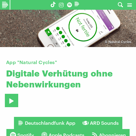
©
Natural Cycles
App "Natural Cycles"
Digitale
Verhütung
ohne
Nebenwirkungen
Deutschlandfunk App
ARD Sounds
Spotify
Apple Podcasts
Abonnieren