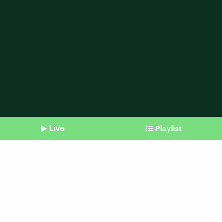
Live
Playlist
Shownotes