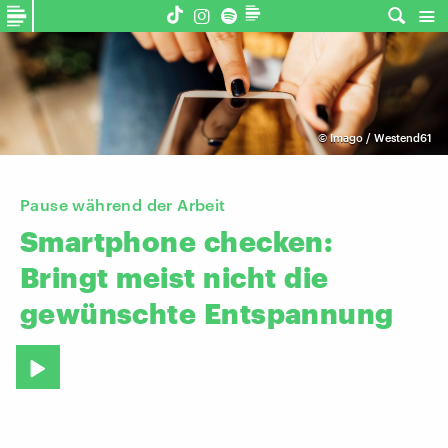
©
Imago / Westend61
Pause während der Arbeit
Smartphone
checken:
Bringt
meist
nicht
die
gewünschte
Entspannung