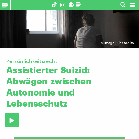
©
imago | PhotoAlto
Persönlichkeitsrecht
Assistierter
Suizid:
Abwägen
zwischen
Autonomie
und
Lebensschutz