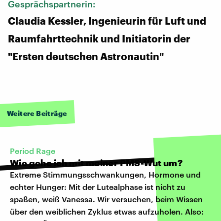
Gesprächspartnerin:
Claudia Kessler, Ingenieurin für Luft und
Raumfahrttechnik und Initiatorin der
"Ersten deutschen Astronautin"
Weitere Beiträge
Period Rage
Wie gehe ich mit meiner PMS-Wut um?
Extreme Stimmungsschwankungen, Hormone und
echter Hunger: Mit der Lutealphase ist nicht zu
spaßen, weiß Vanessa. Wir versuchen, beim Wissen
über den weiblichen Zyklus etwas aufzuholen. Also: