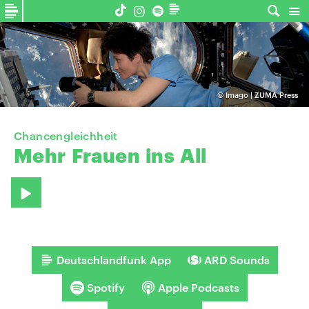
©
Imago | ZUMA Press
Chancengleichheit
Mehr
Frauen
ins
All
Deutschlandfunk App
ARD Sounds
Spotify
Apple Podcasts