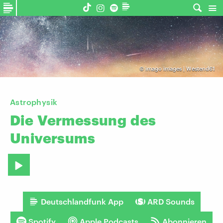
©
imago images | Westend61
Astrophysik
Die
Vermessung
des
Universums
Deutschlandfunk App
ARD Sounds
Spotify
Apple Podcasts
Abonnieren