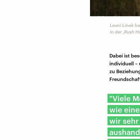
Leoni Linek h
in der ,Rush H
Dabei ist be
individuell 
zu Beziehung
Freundschaft
"Viele 
wie eine
wir sehr
aushand