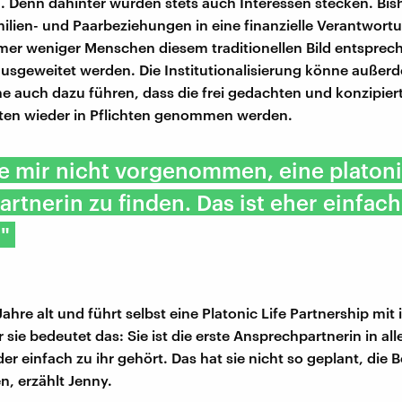
 Denn dahinter würden stets auch Interessen stecken. Bis
milien- und Paarbeziehungen in eine finanzielle Verantwor
mer weniger Menschen diesem traditionellen Bild entsprec
ausgeweitet werden. Die Institutionalisierung könne außer
e auch dazu führen, dass die frei gedachten und konzipier
ten wieder in Pflichten genommen werden.
be mir nicht vorgenommen, eine platon
rtnerin zu finden. Das ist eher einfach
."
Jahre alt und führt selbst eine Platonic Life Partnership mit 
 sie bedeutet das: Sie ist die erste Ansprechpartnerin in al
r einfach zu ihr gehört. Das hat sie nicht so geplant, die 
, erzählt Jenny.