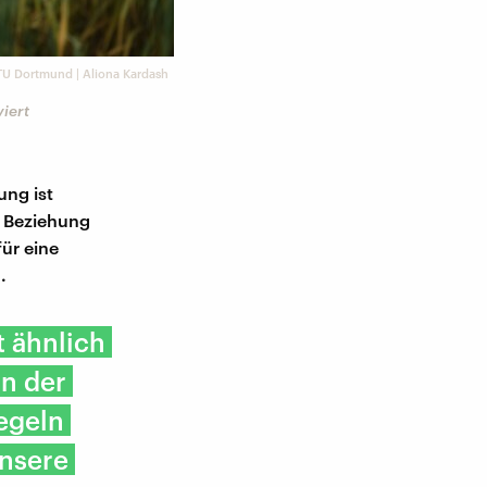
TU Dortmund | Aliona Kardash
viert
ung ist
n Beziehung
ür eine
.
 ähnlich
in der
egeln
unsere