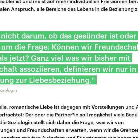
exibler ist und meist auf mehr individuellen Freiräumen ber
talen Anspruch, alle Bereiche des Lebens in die Beziehung 
 nicht darum, ob das gesünder ist oder 
 um die Frage: Können wir Freundschaf
ls jetzt? Ganz viel was wir bisher mit
haft assoziieren, definieren wir nur in
ung zur Liebesbeziehung."
oziologin
nelle, romantische Liebe ist dagegen mit Vorstellungen un
rfrachtet: Der oder die Partner*in soll möglichst viele Bedü
 die Soziologin stellt sich daher die Frage, was wir von
ungen und Freundschaften erwarten, wenn wir die Grenzen
n, sondern gewisse Aufgaben und Erwartungen auslagern o