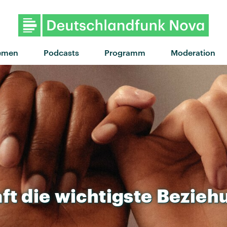
"Baby Kool" von Nothing But Thie
emen
Podcasts
Programm
Moderation
ft
die
wichtigste
Bezieh