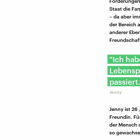
Forderungen.
Staat die Fa
– da aber im
der Bereich 
anderer Eben
Freundschaf
"Ich ha
Lebenspa
passiert
Jenny
Jenny ist 26 
Freundin. Für
der Mensch de
so gewachsen