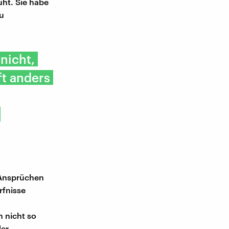
uht. Sie habe
zu
nicht,
t anders
d Ansprüchen
rfnisse
 nicht so
der