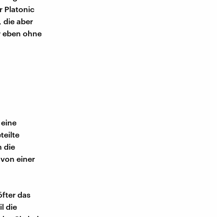
r Platonic
 die aber
r eben ohne
 eine
eilte
n die
 von einer
öfter das
l die