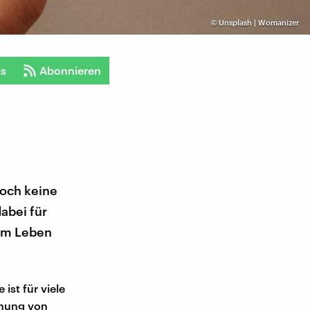
©
Unsplash | Womanizer
ts
Abonnieren
doch keine
abei für
rem Leben
ist für viele
nnung von