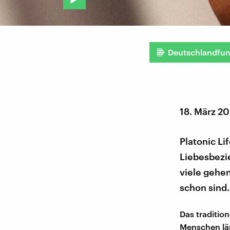
Deutschlandfu
18. März 2
Platonic Li
Liebesbezie
viele gehe
schon sind.
Das tradition
Menschen län