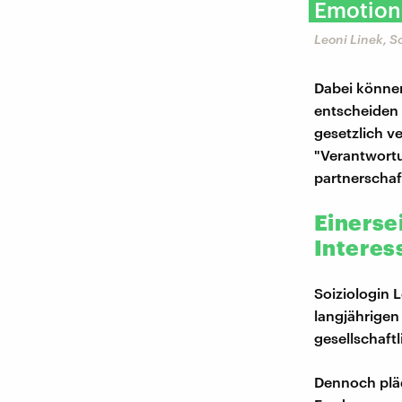
Emotion
Leoni Linek, S
Dabei können
entscheiden 
gesetzlich v
"Verantwort
partnerscha
Einersei
Interes
Soiziologin 
langjährige
gesellschaft
Dennoch pläd