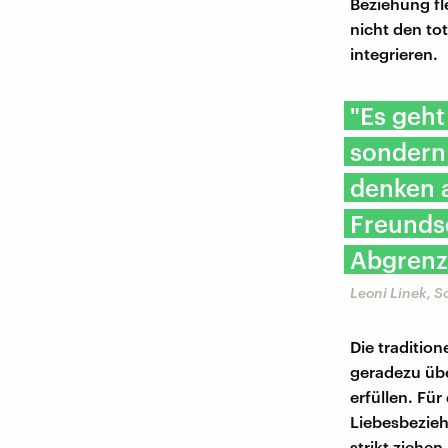
Beziehung fl
nicht den to
integrieren.
"Es geht
sondern
denken a
Freundsc
Abgrenz
Leoni Linek, S
Die traditio
geradezu übe
erfüllen. Für
Liebesbezieh
strikt ziehe