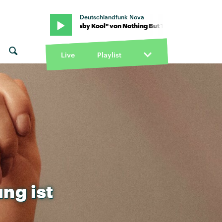
Deutschlandfunk Nova
ves · "Baby Kool" von Nothing But Thieves · "Baby Kool" von Nothin
Live
Playlist
ung
ist