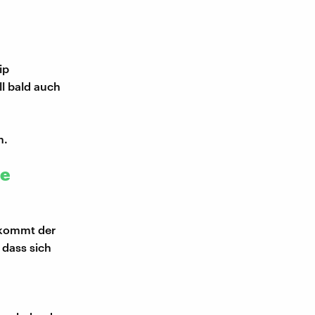
ip
ll bald auch
n.
he
r kommt der
dass sich