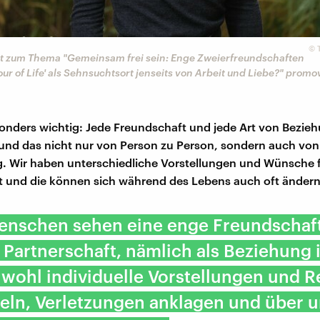
©
at zum Thema "Ge­mein­sam frei sein: Enge Zweierfreundschaften
our of Life' als Sehnsuchtsort jenseits von Ar­beit und Liebe?" promo
sonders wichtig: Jede Freundschaft und jede Art von Bezieh
– und das nicht nur von Person zu Person, sondern auch vo
. Wir haben unterschiedliche Vorstellungen und Wünsche f
 und die können sich während des Lebens auch oft ändern
Menschen sehen eine enge Freundschaft
 Partnerschaft, nämlich als Beziehung 
 wohl individuelle Vorstellungen und R
eln, Verletzungen anklagen und über 