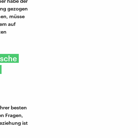
her habe der
tung gezogen
hen, müsse
dem auf
ten
ische
ihrer besten
len Fragen,
Beziehung ist