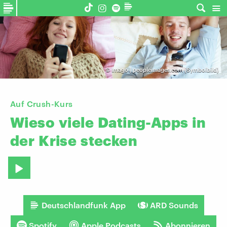
©
Imago | peopleimages.com (Symbolbild)
Auf Crush-Kurs
Wieso
viele
Dating-Apps
in
der
Krise
stecken
Deutschlandfunk App
ARD Sounds
Spotify
Apple Podcasts
Abonnieren