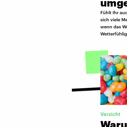
umge
Fühlt Ihr au
sich viele 
wenn das Wet
Wetterfühli
Verzicht
Waru