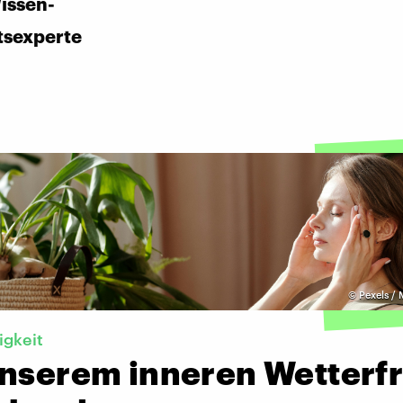
issen-
tsexperte
©
Pexels / 
igkeit
unserem inneren Wetterf