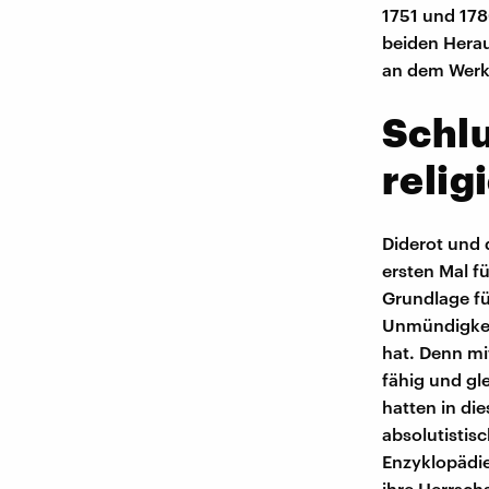
1751 und 178
beiden Herau
an dem Werk
Schl
reli
Diderot und 
ersten Mal f
Grundlage f
Unmündigkeit
hat. Denn mi
fähig und gl
hatten in di
absolutistis
Enzyklopädie
ihre Herrsch