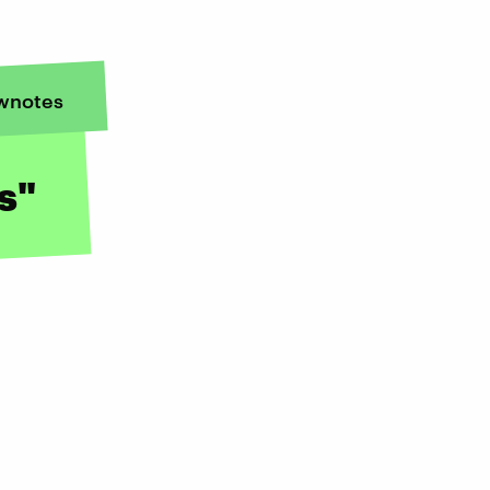
wnotes
s"