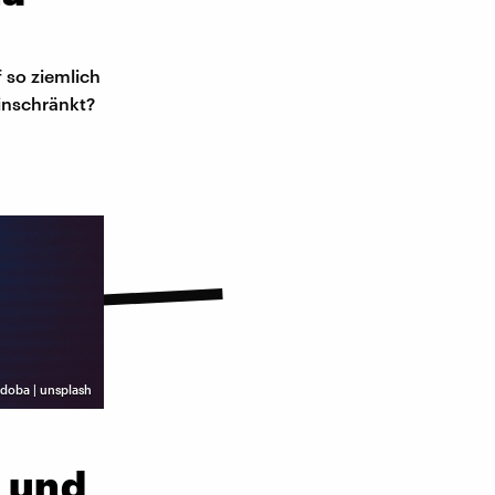
 so ziemlich
inschränkt?
rdoba | unsplash
t und