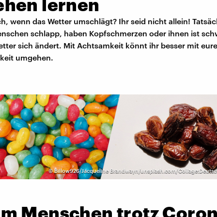
hen lernen
ch, wenn das Wetter umschlägt? Ihr seid nicht allein! Tatsäc
Menschen schlapp, haben Kopfschmerzen oder ihnen ist sch
ter sich ändert. Mit Achtsamkeit könnt ihr besser mit eure
gkeit umgehen.
©
Billow926/Jacqueline Brandwayn/unsplash.com/Collage:Deuts
m Menschen trotz Coro