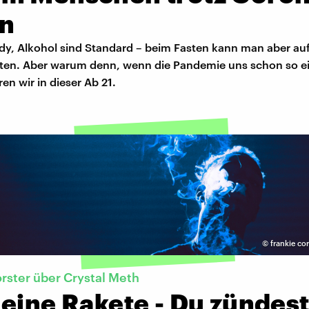
en
dy, Alkohol sind Standard – beim Fasten kann man aber auf
chten. Aber warum denn, wenn die Pandemie uns schon so e
ren wir in dieser Ab 21.
©
frankie co
rster über Crystal Meth
eine Rakete - Du zündes