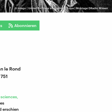
©
imago | United Archives International | dpa | Montage DRadio Wissen
ts
Abonnieren
an le Rond
1751
 sciences,
tes
d erschien