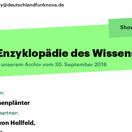
tory@deutschlandfunknova.de
Sho
Enzyklopädie des Wissen
s unserem Archiv vom 30. September 2016
n:
senplänter
artner:
von Hellfeld,