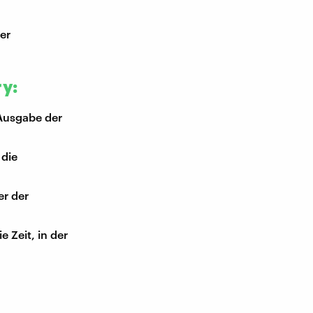
er
ry:
 Ausgabe der
 die
er der
e Zeit, in der