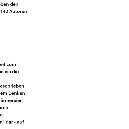
eben den
 142 Autoren
Zeit zum
n sie die
eschrieben
igem Denken
wärmereien
urch
ie
" dar - auf