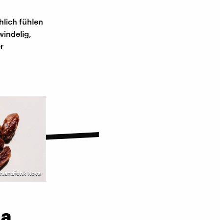
hlich fühlen
windelig,
r
chlandfunk Nova
na