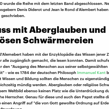
0 wurde die Reihe mit dem letzten Band abgeschlossen. N
sgebern Denis Diderot und Jean le Rond d’Alembert haben
 geschrieben.
uss mit Aberglauben und
giösen Schwärmereien
d'Alemebert haben mit der Enzyklopädie das Wissen jener 
ür alle zugänglich gemacht, die lesen konnten. Damit schufe
ür den "Ausgang des Menschen aus seiner selbstgewählten
" - wie es 1784 der deutschen Philosoph
Immanuel Kant
b
t Wissen und Bildung sollten die Menschen zu eigenständ
eichzeitig mündig werden. Aberglauben oder religiöse Sch
esem Weltbild ebenso keinen Platz wie die Unterdrückung d
che Herrscher. Genau für diese und auch den Papst stellte d
 einen Angriff auf "die von Gott gewollte Ordnung auf Erden
aftsordnung.