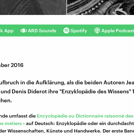
nk App
ARD Sounds
Spotify
Apple Podcas
mber 2016
Aufbruch in die Aufklärung, als die beiden Autoren Je
und Denis Diderot ihre "Enzyklopädie des Wissens" 
chen.
nde umfasst die
Encyclopédie ou Dictionnaire raisonné des
es métiers
- auf Deutsch: Enzyklopädie oder ein durchdach
der Wissenschaften, Künste und Handwerke. Der erste Ban