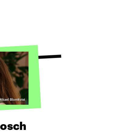
Mikael Blomkvist
rosch