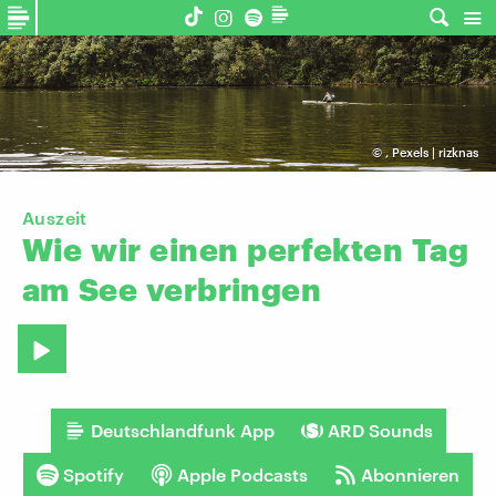
©
,
Pexels | rizknas
Auszeit
Wie
wir
einen
perfekten
Tag
am
See
verbringen
Deutschlandfunk App
ARD Sounds
Spotify
Apple Podcasts
Abonnieren