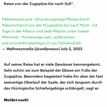
Reise von der Zugspitze bis nach Sylt".
#AbenteuerLand
: Eine einzigartige
#Reise
durch
#Deutschland
von der
#Zugspitze
bis nach
#Sylt
- 54
Tage in der
#Natur
und jede
#Nacht
unter freiem
#Himmel
-
#unterwegs
sein, aufbrechen,
ankommen
#trailer
https://t.co/YjO44syKbD
— Wellnessmedia (@wellpresso)
July 5, 2023
Auf seiner Reise hat er viele Gewässer kennengelernt.
Sehr schön sei zum Beispiel der Eibsee am Fuße der
Zugspitze. Besonders begeistert habe ihn aber der fast
seenartige Oberlauf der Saale, der sich langsam durch
das thüringische Schiefergebirge schlängelt, sagt er.
Meldet euch!