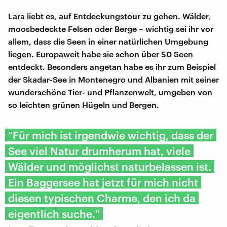
Lara liebt es, auf Entdeckungstour zu gehen. Wälder,
moosbedeckte Felsen oder Berge – wichtig sei ihr vor
allem, dass die Seen in einer natürlichen Umgebung
liegen. Europaweit habe sie schon über 50 Seen
entdeckt. Besonders angetan habe es ihr zum Beispiel
der Skadar-See in Montenegro und Albanien mit seiner
wunderschöne Tier- und Pflanzenwelt, umgeben von
so leichten grünen Hügeln und Bergen.
"Für mich ist irgendwie wichtig, dass der
See viel Natur drumherum hat, viele
Wälder und möglichst naturbelassen ist.
Ein Baggersee hat jetzt für mich nicht
diesen typischen Charme, den ich da
eigentlich suche."