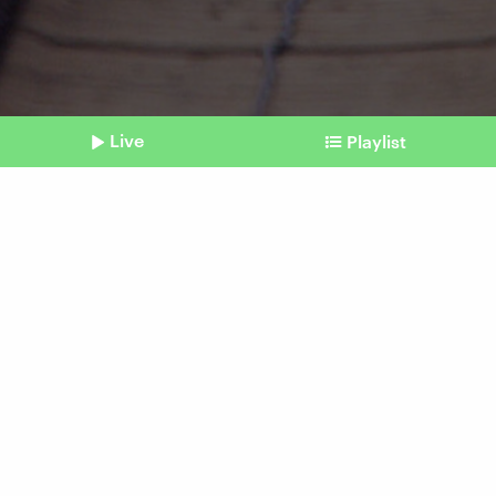
Live
Playlist
©
picture alliance/dpa | Jens Büttner
Shownotes
Halbjahresbilanz
Deutsche Bahn macht 760
Millionen Euro Verlust
Beitrag aus unserem Archiv vom 31. Juli 2025