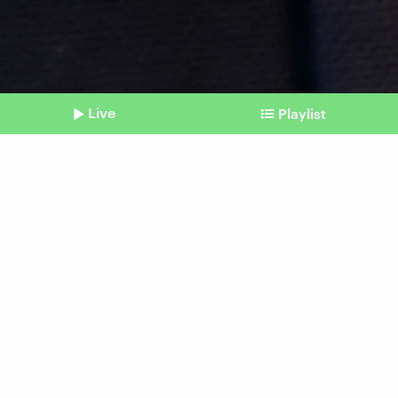
Live
Playlist
©
IMAGO I Gottfried Czepluch
Shownotes
#mehrAchtung in der Bahn
Kameras und Trainings
allein reichen nicht
vom 06. Mai 2026