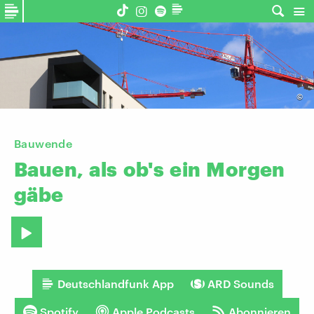
©
Bauwende
Bauen,
als
ob's
ein
Morgen
gäbe
Deutschlandfunk App
ARD Sounds
Spotify
Apple Podcasts
Abonnieren