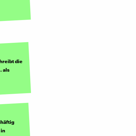
hreibt die
 als
häftig
 in