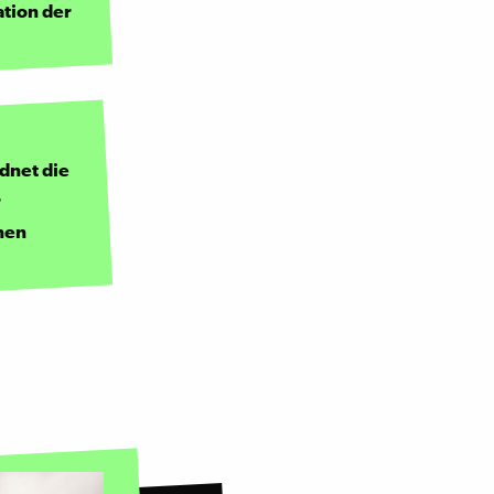
tion der
rdnet die
r
hen