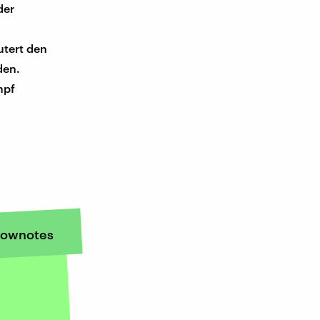
der
utert den
den.
mpf
ownotes