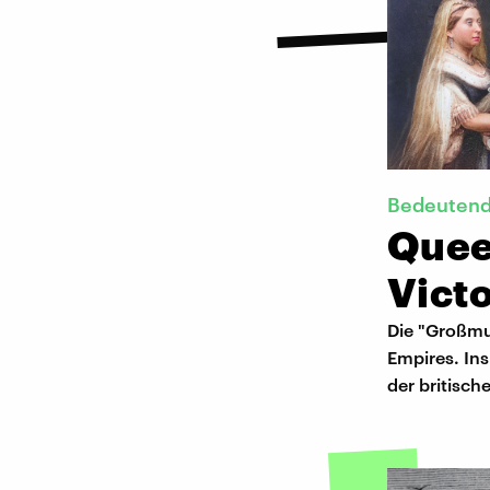
Bedeutend
Quee
Victo
Die "Großmut
Empires. Ins
der britisch