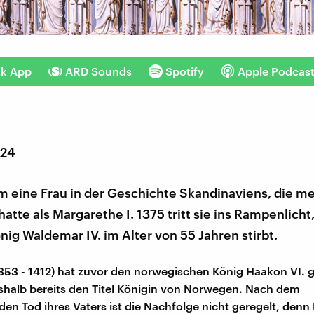
nk App
ARD Sounds
Spotify
Apple Podcas
024
m eine Frau in der Geschichte Skandinaviens, die me
atte als Margarethe I. 1375 tritt sie ins Rampenlich
önig Waldemar IV. im Alter von 55 Jahren stirbt.
353 - 1412) hat zuvor den norwegischen König Haakon VI. g
shalb bereits den Titel Königin von Norwegen. Nach dem
en Tod ihres Vaters ist die Nachfolge nicht geregelt, denn