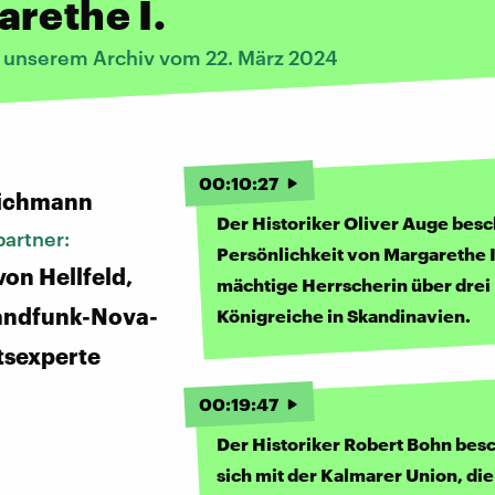
rethe I.
s unserem Archiv vom 22. März 2024
:
00
:
10
:
27
ichmann
Der Historiker Oliver Auge besc
artner:
Persönlichkeit von Margarethe I.
von Hellfeld,
mächtige Herrscherin über drei
andfunk-Nova-
Königreiche in Skandinavien.
tsexperte
00
:
19
:
47
Der Historiker Robert Bohn besc
sich mit der Kalmarer Union, die