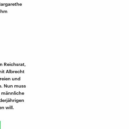
Margarethe
 ihm
n Reichsrat,
it Albrecht
reien und
te. Nun muss
e männliche
derjährigen
n will.