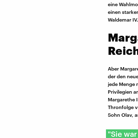
eine Wahlmo
einen starke
Waldemar IV.
Marg
Reich
Aber Margare
der den neue
jede Menge 
Privilegien 
Margarethe I
Thronfolge v
Sohn Olav, a
"Sie war