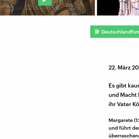
Deutschlandfu
22. März 2
Es gibt kau
und Macht h
ihr Vater K
Margarete (1
und führt de
überraschend