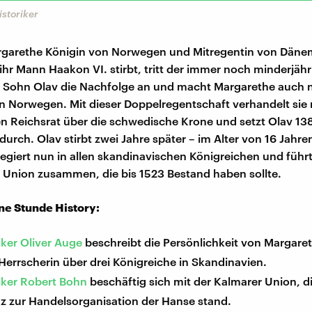
istoriker
rgarethe Königin von Norwegen und Mitregentin von Dänema
 ihr Mann Haakon VI. stirbt, tritt der immer noch minderjähr
Sohn Olav die Nachfolge an und macht Margarethe auch 
in Norwegen. Mit dieser Doppelregentschaft verhandelt sie
 Reichsrat über die schwedische Krone und setzt Olav 138
urch. Olav stirbt zwei Jahre später – im Alter von 16 Jahre
egiert nun in allen skandinavischen Königreichen und führt 
 Union zusammen, die bis 1523 Bestand haben sollte.
ine Stunde History:
iker Oliver Auge
beschreibt die Persönlichkeit von Margareth
errscherin über drei Königreiche in Skandinavien.
iker Robert Bohn
beschäftig sich mit der Kalmarer Union, di
z zur Handelsorganisation der Hanse stand.