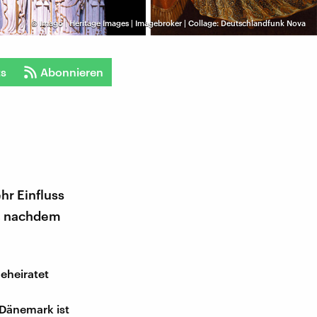
©
Imago | Heritage Images | Imagebroker | Collage: Deutschlandfunk Nova
ts
Abonnieren
hr Einfluss
t, nachdem
eheiratet
 Dänemark ist