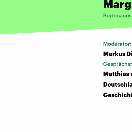
Marga
Beitrag au
Moderator
Markus D
Gesprächsp
Matthias 
Deutschl
Geschich