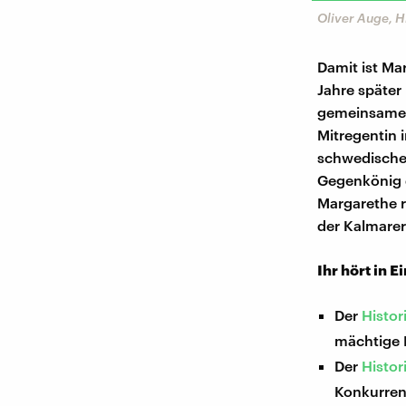
Oliver Auge, H
Damit ist Ma
Jahre später
gemeinsame 
Mitregentin 
schwedischen
Gegenkönig d
Margarethe r
der Kalmarer
Ihr hört in E
Der
Histor
mächtige H
Der
Histor
Konkurren