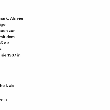
rk. Als vier
ige,
noch zur
 mit dem
5 als
n.
sie 1387 in
e I. als
e in