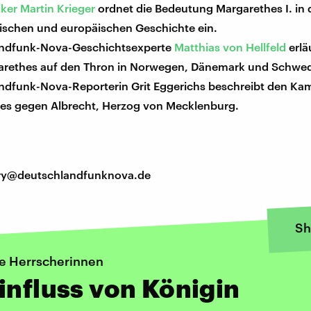
iker Martin Krieger
ordnet die Bedeutung Margarethes I. in 
ischen und europäischen Geschichte ein.
ndfunk-Nova-Geschichtsexperte
Matthias von Hellfeld
erlä
rethes auf den Thron in Norwegen, Dänemark und Schwe
ndfunk-Nova-Reporterin Grit Eggerichs beschreibt den Ka
es gegen Albrecht, Herzog von Mecklenburg.
tory@deutschlandfunknova.de
Sh
e Herrscherinnen
influss von Königin