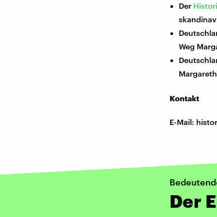
Der
Histor
skandinav
Deutschla
Weg Marga
Deutschla
Margareth
Kontakt
E-Mail: his
Bedeutend
Der E