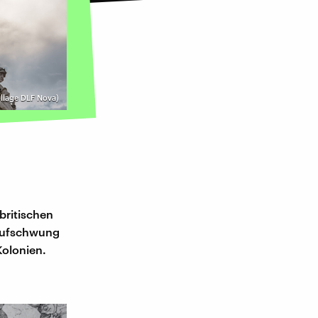
llage DLF Nova)
britischen
r Aufschwung
Kolonien.