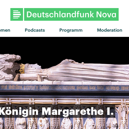
emen
Podcasts
Programm
Moderation
Königin
Margarethe
I.