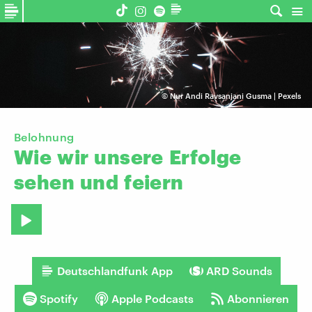
©
Nur Andi Ravsanjani Gusma | Pexels
Belohnung
Wie
wir
unsere
Erfolge
sehen
und
feiern
Deutschlandfunk App
ARD Sounds
Spotify
Apple Podcasts
Abonnieren