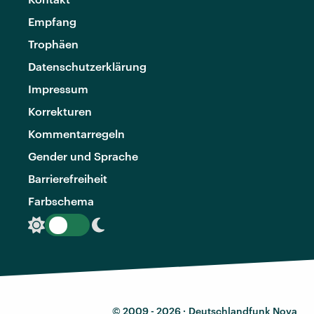
Empfang
Trophäen
Datenschutzerklärung
Impressum
Korrekturen
Kommentarregeln
Gender und Sprache
Barrierefreiheit
Farbschema
© 2009 - 2026 ·
Deutschlandfunk Nova