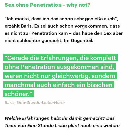
Sex ohne Penetration – why not?
"Ich merke, dass ich das schon sehr genieße auch",
erzählt Baris. Es sei auch schon vorgekommen, dass
es nicht zur Penetration kam – das habe den Sex aber
nicht schlechter gemacht. Im Gegenteil.
"Gerade die Erfahrungen, die komplett
ohne Penetration ausgekommen sind,
waren nicht nur gleichwertig, sondern
manchmal auch einfach ein bisschen
schöner."
Baris, Eine-Stunde-Liebe-Hörer
Welche Erfahrungen habt ihr damit gemacht? Das
Team von Eine Stunde Liebe plant noch eine weitere