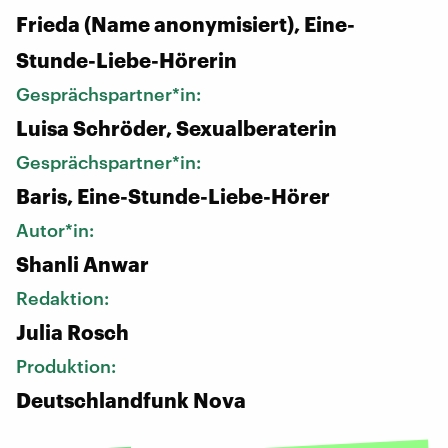
Frieda (Name anonymisiert), Eine-
Stunde-Liebe-Hörerin
Gesprächspartner*in:
Luisa Schröder, Sexualberaterin
Gesprächspartner*in:
Baris, Eine-Stunde-Liebe-Hörer
Autor*in:
Shanli Anwar
Redaktion:
Julia Rosch
Produktion:
Deutschlandfunk Nova