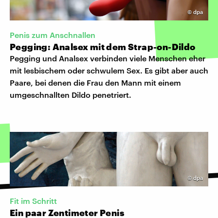
©
dpa
Penis zum Anschnallen
Pegging: Analsex mit dem Strap-on-Dildo
Pegging und Analsex verbinden viele Menschen eher
mit lesbischem oder schwulem Sex. Es gibt aber auch
Paare, bei denen die Frau den Mann mit einem
umgeschnallten Dildo penetriert.
©
dpa
Fit im Schritt
Ein paar Zentimeter Penis