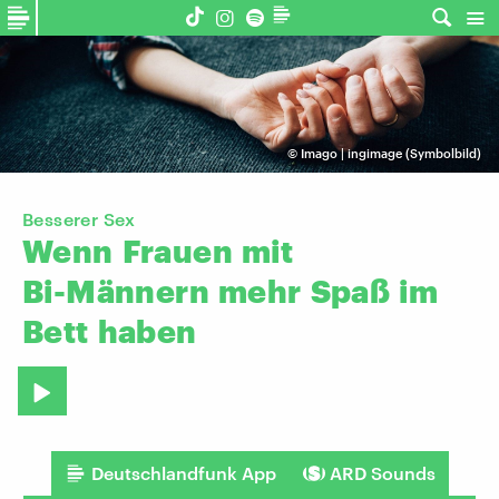
©
Imago | ingimage (Symbolbild)
Besserer Sex
Wenn
Frauen
mit
Bi-Männern
mehr
Spaß
im
Bett
haben
Deutschlandfunk App
ARD Sounds