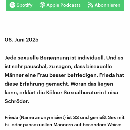
Spotify
Apple Podcasts
Abonnieren
06. Juni 2025
Jede sexuelle Begegnung ist individuell. Und es
ist sehr pauschal, zu sagen, dass bisexuelle
Männer eine Frau besser befriedigen. Frieda hat
diese Erfahrung gemacht. Woran das liegen
kann, erklärt die Kölner Sexualberaterin Luisa
Schröder.
Frieda (Name anonymisiert) ist 33 und genießt Sex mit
bi- oder pansexuellen Männern auf besondere Weise: