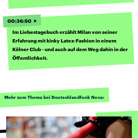
00
:
36
:
50
Im Liebestagebuch erzählt Milan von seiner
Erfahrung mit kinky Latex-Fashion in einem
Kölner Club - und auch auf dem Weg dahin in der
Öffentlichkeit.
Mehr zum Thema bei Deutschlandfunk Nova: