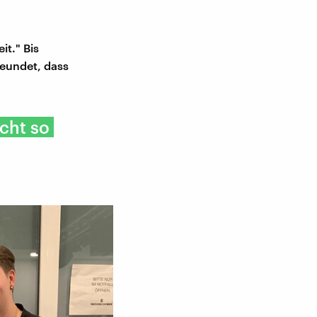
it." Bis
reundet, dass
icht so