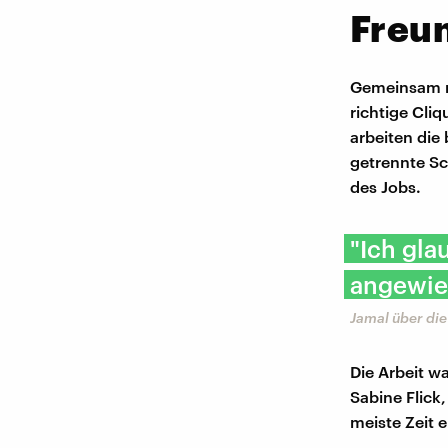
Freun
Gemeinsam mi
richtige Cli
arbeiten die
getrennte Sch
des Jobs.
"Ich gla
angewies
Jamal über die
Die Arbeit w
Sabine Flick
meiste Zeit 