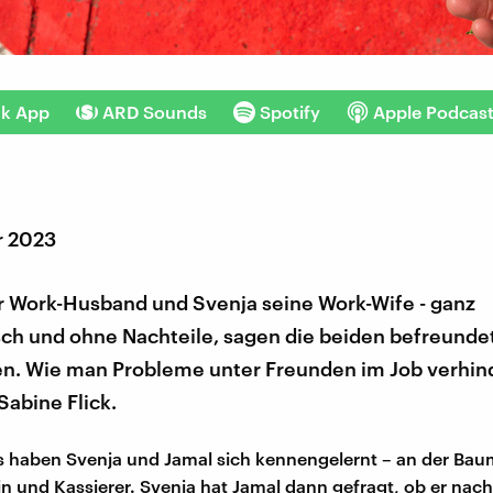
nk App
ARD Sounds
Spotify
Apple Podcas
r 2023
hr Work-Husband und Svenja seine Work-Wife - ganz
ch und ohne Nachteile, sagen die beiden befreunde
en. Wie man Probleme unter Freunden im Job verhinde
Sabine Flick.
 haben Svenja und Jamal sich kennengelernt – an der Bau
rin und Kassierer. Svenja hat Jamal dann gefragt, ob er nach