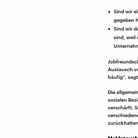
Sind wir e
gegeben h
Sind wir d
sind, weil
Unternehm
Jobfreundsch
Austausch vo
häufig", sagt
Die allgemei
sozialen Bez
verschärft. 
verschiedene
zurückhalten
Meldet euch