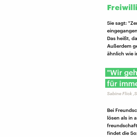
Freiwill
Sie sagt: "Ze
eingegangen 
Das heißt, d
Außerdem geh
ähnlich wie 
"Wir geh
für imme
Sabine Flick ,
Bei Freundsc
lösen als in
freundschaft
findet die So