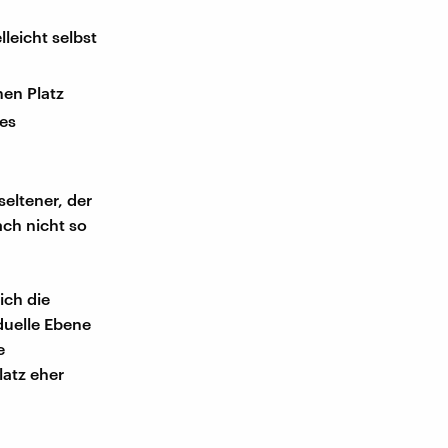
leicht selbst
hen Platz
des
eltener, der
ach nicht so
ich die
duelle Ebene
e
atz eher