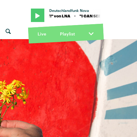
Deutschlandfunk Nova
CAN SEE IT!" von LNA · "I CAN SEE IT!" von LNA
Live
Playlist