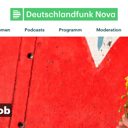
"I CAN SEE IT!" von LNA · "I 
emen
Podcasts
Programm
Moderation
ob