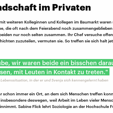
dschaft im Privaten
t weiteren Kolleginnen und Kollegen im Baumarkt waren 
que, die oft nach dem Feierabend noch zusammengeblieben 
 beiden nur noch selten zusammen. Ihr Chef versuche offen
ichten zuzuteilen, vermuten sie. So treffen sie sich halt je
ube, wir waren beide ein bisschen dara
en, mit Leuten in Kontakt zu treten."
 Lebenssituation, in der er und Svenja sich kennengelernt haben
ar schon immer ein Ort, an dem sich Menschen treffen konn
, insbesondere deswegen, weil Arbeit im Leben vieler Mens
einnimmt. Sabine Flick lehrt Soziologie an der Hochschule F