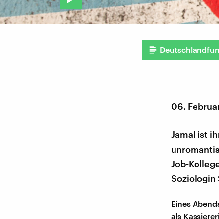
Deutschlandfu
06. Februa
Jamal ist i
unromantis
Job-Kolleg
Soziologin 
Eines Abends
als Kassiere