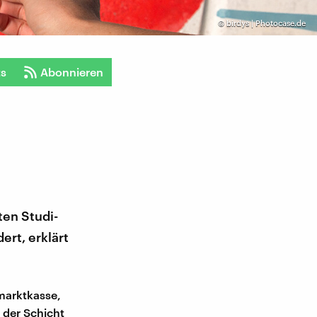
©
birdys | Photocase.de
ts
Abonnieren
ten Studi-
rt, erklärt
marktkasse,
 der Schicht