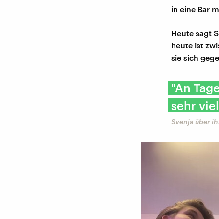
in eine Bar 
Heute sagt S
heute ist zw
sie sich ge
"An Tage
sehr vie
Svenja über i