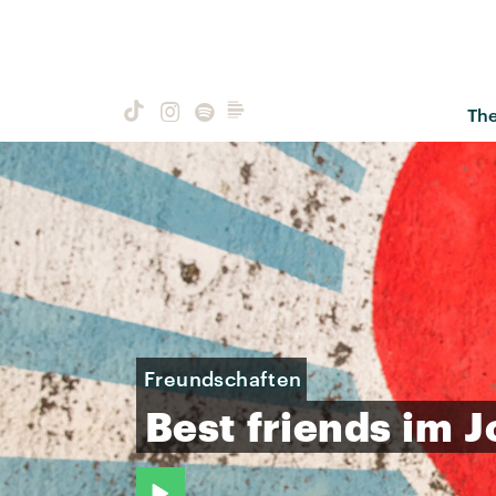
Th
Freundschaften
Best
friends
im
J