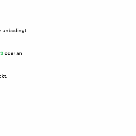
ir unbedingt
52
oder an
ckt,