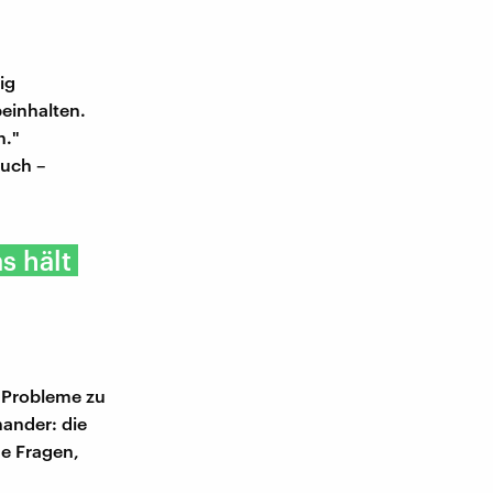
ig
einhalten.
n."
ruch –
s hält
, Probleme zu
ander: die
de Fragen,