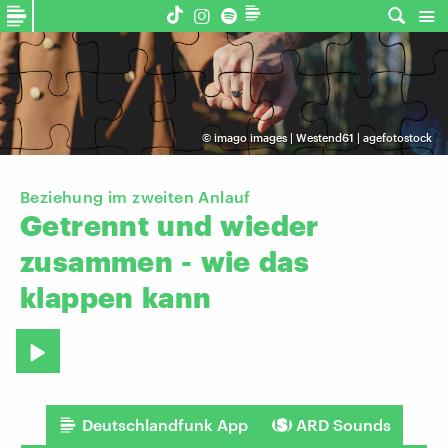
©
imago images | Westend61 | agefotostock
Beziehung im zweiten Anlauf
Getrennt
und
wieder
zusammen
-
wie
das
klappen
kann
Deutschlandfunk App
ARD Sounds