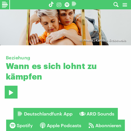
©
Pexels | Karolina Grabowska
Beziehung
Wann
es
sich
lohnt
zu
kämpfen
Deutschlandfunk App
ARD Sounds
Spotify
Apple Podcasts
Abonnieren