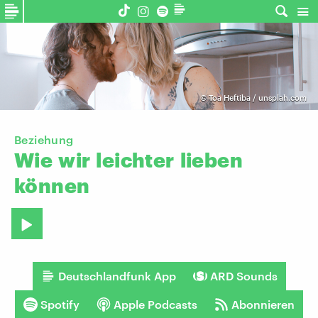
©
Toa Heftiba / unsplah.com
Beziehung
Wie
wir
leichter
lieben
können
Deutschlandfunk App
ARD Sounds
Spotify
Apple Podcasts
Abonnieren