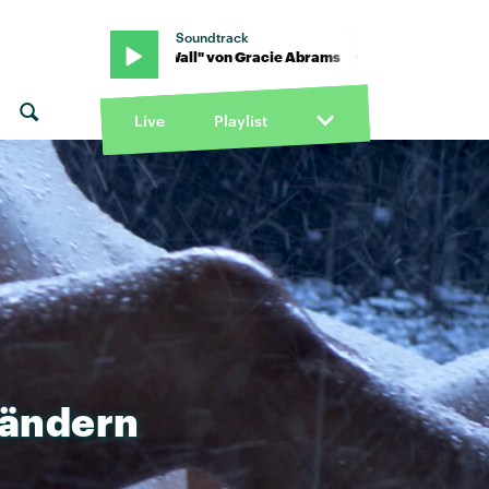
Soundtrack
· "Hit the Wall" von Gracie Abrams · "Hit the Wall" von Gracie Abra
Live
Playlist
rändern