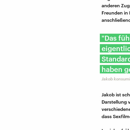
anderen Zug
Freunden in 
anschließend
"Das füh
eigentli
Standard
haben ge
Jakob konsumi
Jakob ist sc
Darstellung v
verschiedene
dass Sexfilm