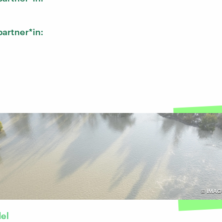
artner*in:
©
IMAGO
el