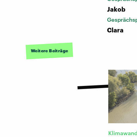
Jakob
Gesprächsp
Clara
Weitere Beiträge
Klimawand