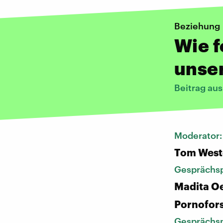
Beziehung
Wie f
unse
Beitrag au
Moderator
Tom West
Gesprächsp
Madita O
Pornofor
Gesprächsp