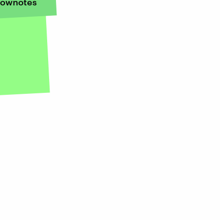
ownotes