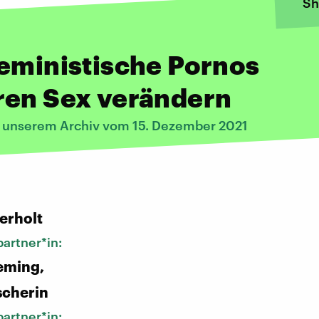
Sh
eministische Pornos
ren Sex verändern
s unserem Archiv vom 15. Dezember 2021
:
erholt
artner*in:
eming,
scherin
artner*in: