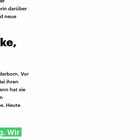
er
erin darüber
nd neue
ke,
derborn. Vor
ei ihren
nn hat sie
en
e. Heute
g. Wir