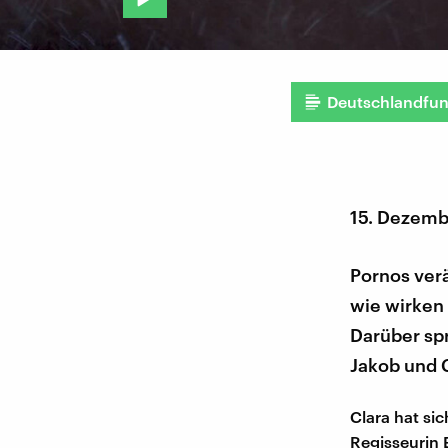
Deutschlandfu
15. Dezemb
Pornos ver
wie wirken
Darüber sp
Jakob und C
Clara hat sic
Regisseurin E