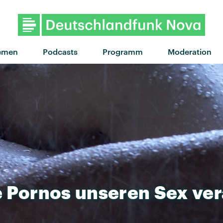
"Hit the Wall" von Gracie Abrams 
emen
Podcasts
Programm
Moderation
e
Pornos
unseren
Sex
ve