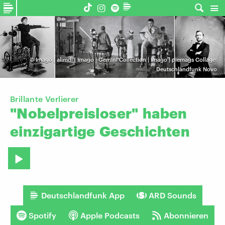
©
Imago | alimdi | Imago | Gemini Collection | Imago | piemags Collage:
Deutschlandfunk Novo
Brillante Verlierer
"Nobelpreisloser"
haben
einzigartige
Geschichten
Deutschlandfunk App
ARD Sounds
Spotify
Apple Podcasts
Abonnieren