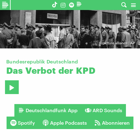
©
picture alliance | AP
Bundesrepublik Deutschland
Das
Verbot
der
KPD
Deutschlandfunk App
ARD Sounds
Spotify
Apple Podcasts
Abonnieren