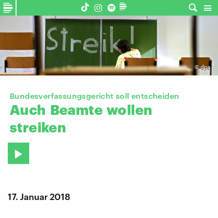
©
dpa
Bundesverfassungsgericht soll entscheiden
Auch
Beamte
wollen
streiken
17. Januar 2018