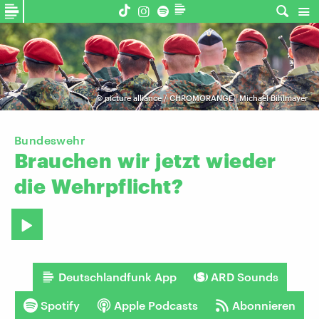
©
picture alliance / CHROMORANGE | Michael Bihlmayer
Bundeswehr
Brauchen
wir
jetzt
wieder
die
Wehrpflicht?
Deutschlandfunk App
ARD Sounds
Spotify
Apple Podcasts
Abonnieren