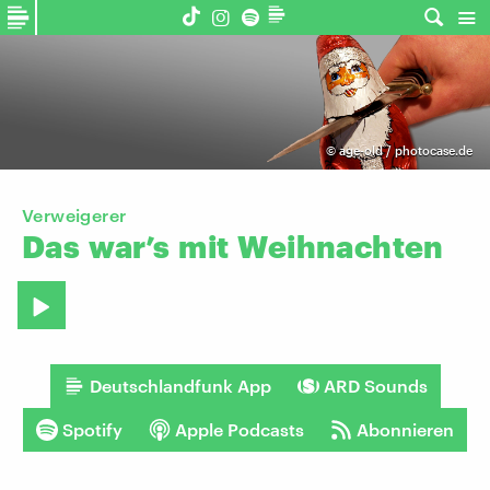
©
age-old / photocase.de
Verweigerer
Das
war’s
mit
Weihnachten
Deutschlandfunk App
ARD Sounds
Spotify
Apple Podcasts
Abonnieren