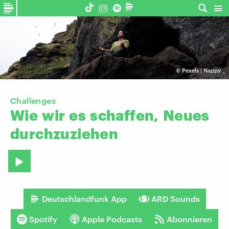
©
Pexels | Nappy
Challenges
Wie
wir
es
schaffen,
Neues
durchzuziehen
Deutschlandfunk App
ARD Sounds
Spotify
Apple Podcasts
Abonnieren