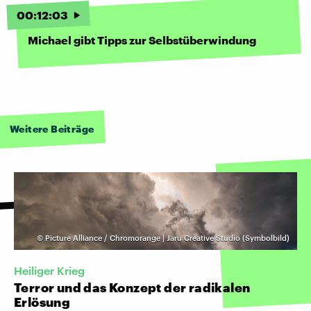
00
:
12
:
03
Michael gibt Tipps zur Selbstüberwindung
Weitere Beiträge
©
Picture Alliance / Chromorange | Jaru Creative Studio (Symbolbild)
Heiliger Krieg
Terror und das Konzept der radikalen
Erlösung