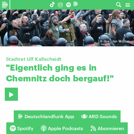
©
dpa | Jan Woitas
Stadtrat Ulf Kallscheidt
"Eigentlich
ging
es
in
Chemnitz
doch
bergauf!"
Deutschlandfunk App
ARD Sounds
Spotify
Apple Podcasts
Abonnieren