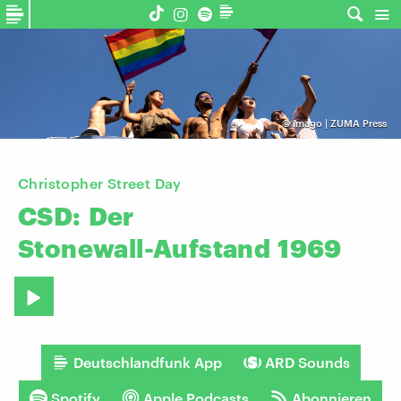
©
imago | ZUMA Press
Christopher Street Day
CSD:
Der
Stonewall-Aufstand
1969
Deutschlandfunk App
ARD Sounds
Spotify
Apple Podcasts
Abonnieren