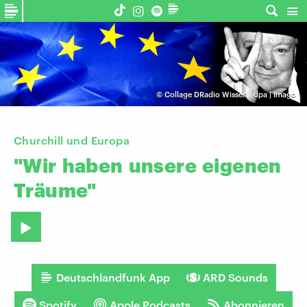
©
Collage DRadio Wissen | dpa | Imago
Churchill und Europa
"Wir
haben
unsere
eigenen
Träume"
Deutschlandfunk App
ARD Sounds
Spotify
Apple Podcasts
Abonnieren