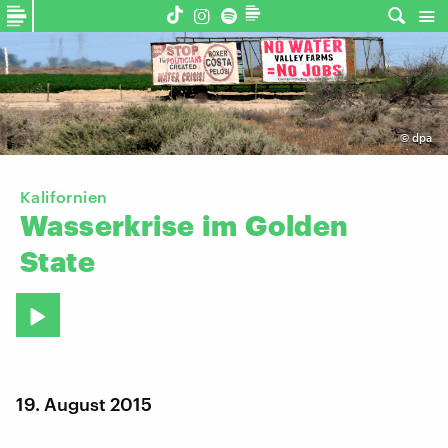
©
dpa
Kalifornien
Wasserkrise
im
Golden
State
19. August 2015