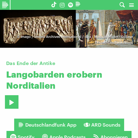
©
Imago / United Archives International / dpa / Mathias Michel (Collage
Deutschlandfunk Nova)
Das Ende der Antike
Langobarden
erobern
Norditalien
Deutschlandfunk App
ARD Sounds
Spotify
Apple Podcasts
Abonnieren