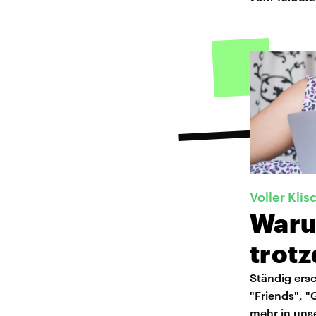
Voller Kli
Waru
trot
Ständig ersc
"Friends", "
mehr in unse