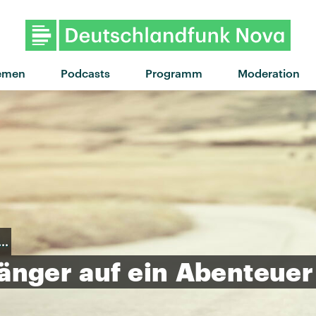
"Remedied" von FLO · "Re
emen
Podcasts
Programm
Moderation
t…
länger
auf
ein
Abenteuer