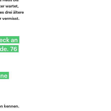
ter wartet,
s drei ältere
 vermisst.
leck an
de. 76
ene
en kennen.