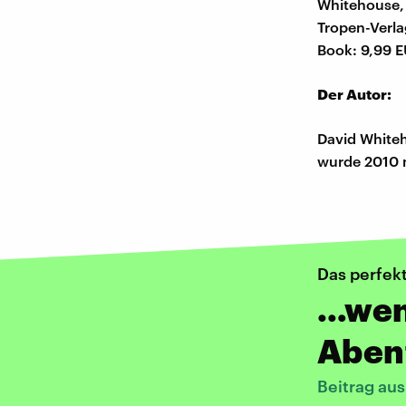
Whitehouse, 
Tropen-Verla
Book: 9,99 E
Der Autor:
David Whiteh
wurde 2010 m
Das perfek
…wenn
Abent
Beitrag au