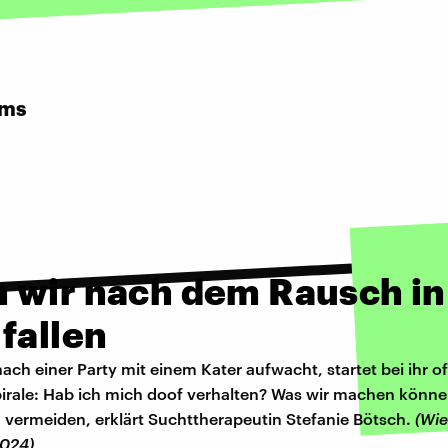
rms
 wir nach dem Rausch in
fallen
ach einer Party mit einem Kater aufwacht, startet bei ihr of
rale: Hab ich mich doof verhalten? Was wir machen könne
 vermeiden, erklärt Suchttherapeutin Stefanie Bötsch.
(Wi
024)