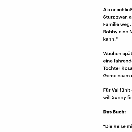
Als er schlie
Sturz zwar, 
Familie weg.
Bobby eine N
kann."
Wochen späte
eine fahrend
Tochter Rosa
Gemeinsam si
Für Val fühl
will Sunny f
Das Buch:
"Die Reise m