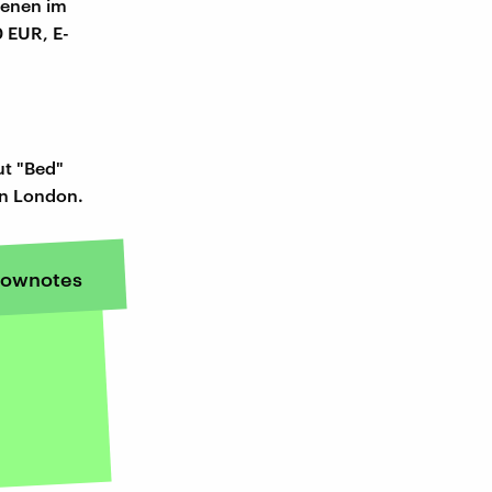
ienen im
0 EUR, E-
ut "Bed"
in London.
ownotes