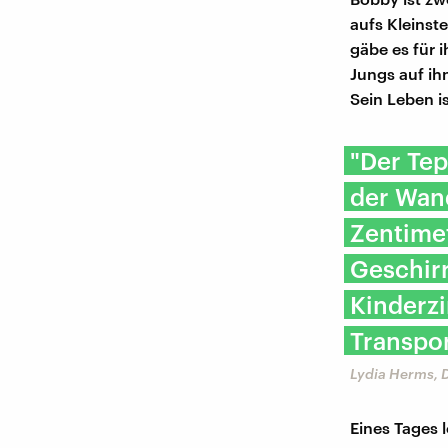
aufs Kleinst
gäbe es für 
Jungs auf ih
Sein Leben i
"Der Tep
der Wan
Zentimet
Geschir
Kinderz
Transpor
Lydia Herms, 
Eines Tages