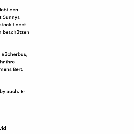
rlebt den
ht Sunnys
teck findet
ch beschützen
r Bücherbus,
hr ihre
mens Bert.
bby auch. Er
vid