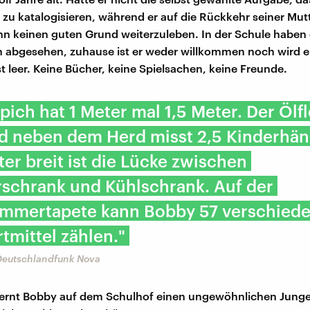
e zu katalogisieren, während er auf die Rückkehr seiner Mut
ihn keinen guten Grund weiterzuleben. In der Schule haben e
n abgesehen, zuhause ist er weder willkommen noch wird er
st leer. Keine Bücher, keine Spielsachen, keine Freunde.
pich hat 1 Meter mal 1,5 Meter. Der Ölf
d neben dem Herd misst 2,5 Kinderhän
er breit ist die Lücke zwischen
rschrank und Kühlschrank. Auf der
immertapete kann Bobby 57 verschied
tmittel zählen."
Deutschlandfunk Nova
 lernt Bobby auf dem Schulhof einen ungewöhnlichen Jung