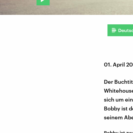
Deuts
01. April 2
Der Buchtit
Whitehouse
sich um ei
Bobby ist d
seinem Abe
Bobby ist zwö