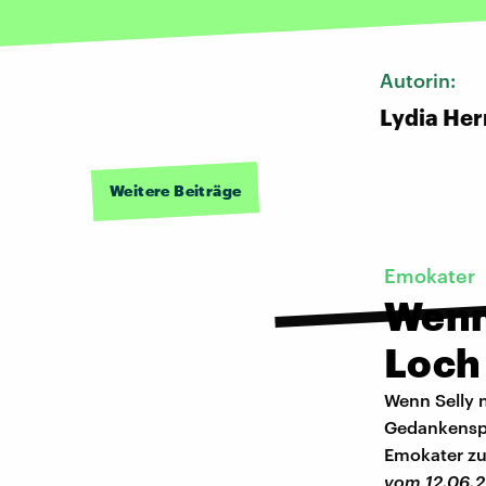
Autorin:
Lydia He
Weitere Beiträge
Emokater
Wenn
Loch 
Wenn Selly n
Gedankenspi
Emokater zu
vom 12.06.2