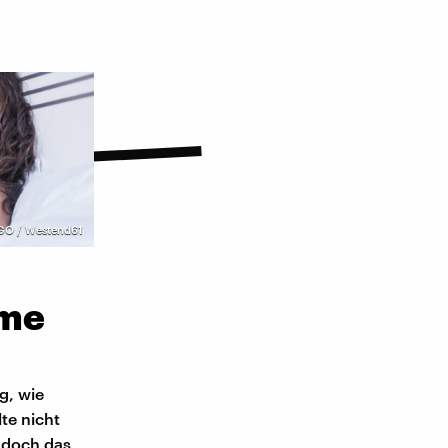
GO / Westend61
lme
g, wie
te nicht
– doch das