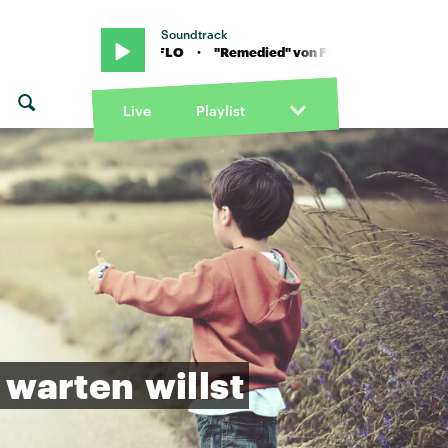
Soundtrack
medied" von FLO · "Remedied" von FLO
Live
Playlist
warten
willst