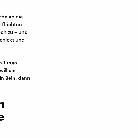
che an die
 flüchten
och zu – und
schickt und
n Jungs
ill ein
in Bein, dann
n
e