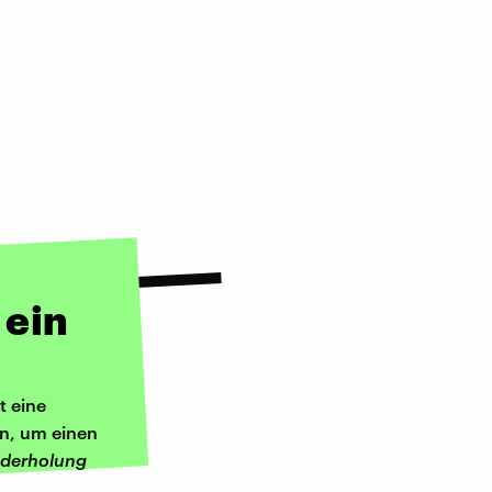
 ein
t eine
n, um einen
ederholung