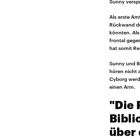
Sunny verspr
Als erste Am
Rückwand des
könnten. Als
frontal gege
hat somit Re
Sunny und Bo
hören nicht 
Cyborg werde
einen Arm.
"Die 
Bibli
über 