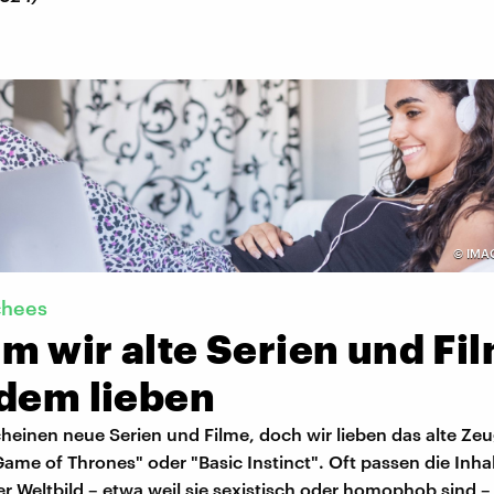
©
IMA
schees
m wir alte Serien und Fi
zdem lieben
heinen neue Serien und Filme, doch wir lieben das alte Zeu
Game of Thrones" oder "Basic Instinct". Oft passen die Inhal
r Weltbild – etwa weil sie sexistisch oder homophob sind 