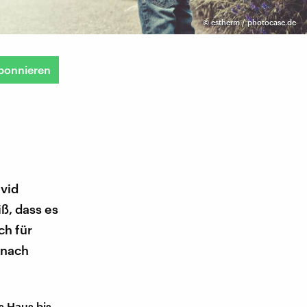
©
estherm / photocase.de
bonnieren
avid
ß, dass es
ch für
 nach
as Haus bis