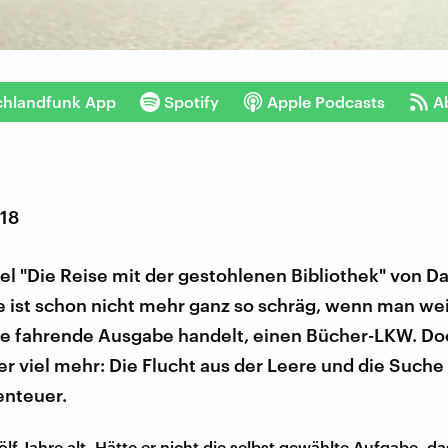
chlandfunk App
Spotify
Apple Podcasts
A
018
el "Die Reise mit der gestohlenen Bibliothek" von D
 ist schon nicht mehr ganz so schräg, wenn man wei
ne fahrende Ausgabe handelt, einen Bücher-LKW. Do
er viel mehr: Die Flucht aus der Leere und die Suche
nteuer.
lf Jahre alt. Hätte er nicht die selbst gewählte Aufgabe, d