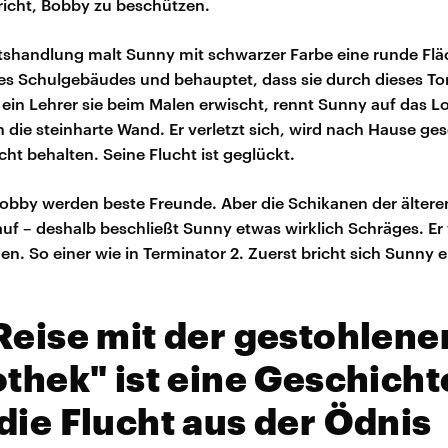
icht, Bobby zu beschützen.
tshandlung malt Sunny mit schwarzer Farbe eine runde Flä
 Schulgebäudes und behauptet, dass sie durch dieses Tor
 ein Lehrer sie beim Malen erwischt, rennt Sunny auf das L
n die steinharte Wand. Er verletzt sich, wird nach Hause ge
cht behalten. Seine Flucht ist geglückt.
bby werden beste Freunde. Aber die Schikanen der ältere
auf – deshalb beschließt Sunny etwas wirklich Schräges. Er w
n. So einer wie in Terminator 2. Zuerst bricht sich Sunny e
Reise mit der gestohlene
othek" ist eine Geschicht
die Flucht aus der Ödnis