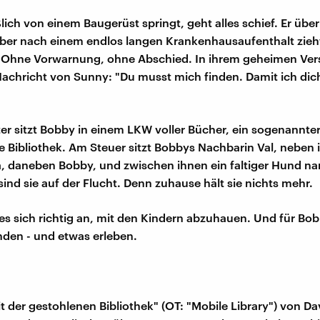
ßlich von einem Baugerüst springt, geht alles schief. Er übe
aber nach einem endlos langen Krankenhausaufenthalt zie
 Ohne Vorwarnung, ohne Abschied. In ihrem geheimen Vers
achricht von Sunny: "Du musst mich finden. Damit ich di
r sitzt Bobby in einem LKW voller Bücher, ein sogenannte
e Bibliothek. Am Steuer sitzt Bobbys Nachbarin Val, neben i
, daneben Bobby, und zwischen ihnen ein faltiger Hund na
nd sie auf der Flucht. Denn zuhause hält sie nichts mehr.
t es sich richtig an, mit den Kindern abzuhauen. Und für Bo
inden - und etwas erleben.
it der gestohlenen Bibliothek" (OT: "Mobile Library") von Da