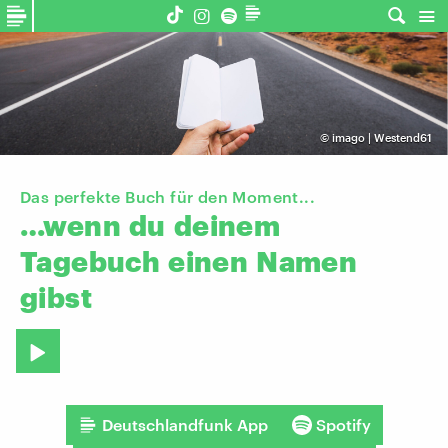
©
imago | Westend61
Das perfekte Buch für den Moment...
…wenn
du
deinem
Tagebuch
einen
Namen
gibst
Deutschlandfunk App
Spotify