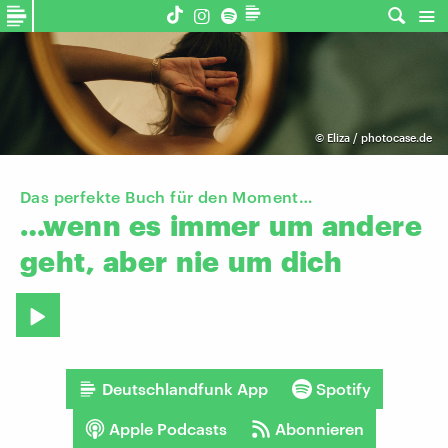
©
Eliza / photocase.de
Das perfekte Buch für den Moment…
…wenn
es
immer
um
andere
geht,
aber
nie
um
dich
Deutschlandfunk App
Spotify
Apple Podcasts
Abonnieren