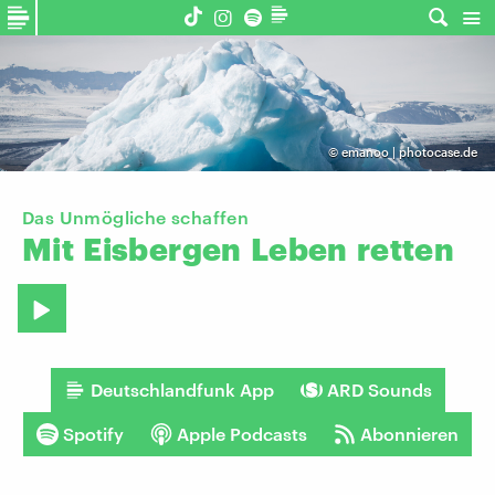
©
emanoo | photocase.de
Das Unmögliche schaffen
Mit
Eisbergen
Leben
retten
Deutschlandfunk App
ARD Sounds
Spotify
Apple Podcasts
Abonnieren