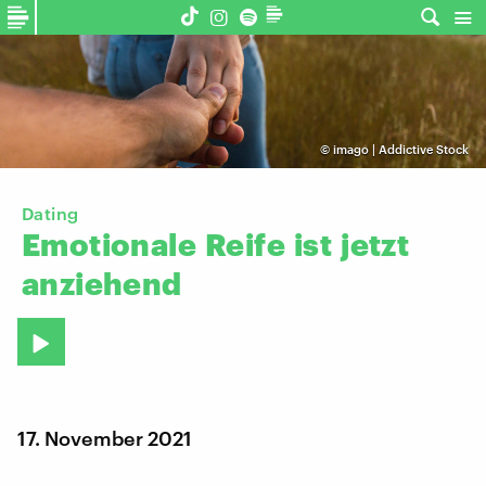
©
imago | Addictive Stock
Dating
Emotionale
Reife
ist
jetzt
anziehend
17. November 2021