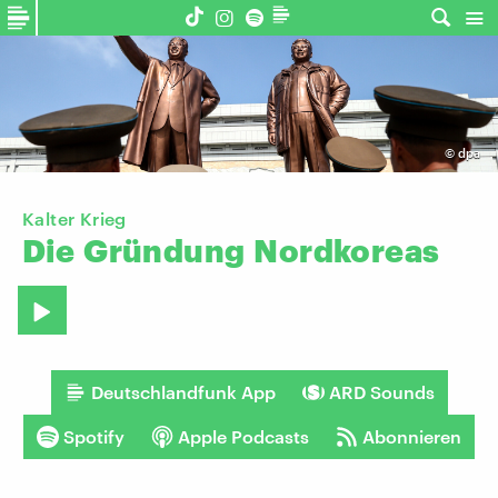
©
dpa
Kalter Krieg
Die
Gründung
Nordkoreas
Deutschlandfunk App
ARD Sounds
Spotify
Apple Podcasts
Abonnieren