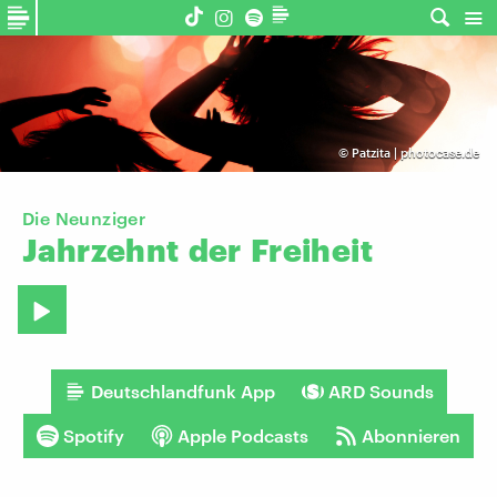
©
Patzita | photocase.de
Die Neunziger
Jahrzehnt
der
Freiheit
Deutschlandfunk App
ARD Sounds
Spotify
Apple Podcasts
Abonnieren