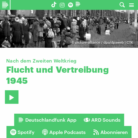
©
picture-alliance / dpa/dpaweb | CTK
Nach dem Zweiten Weltkrieg
Flucht
und
Vertreibung
1945
Deutschlandfunk App
ARD Sounds
Spotify
Apple Podcasts
Abonnieren