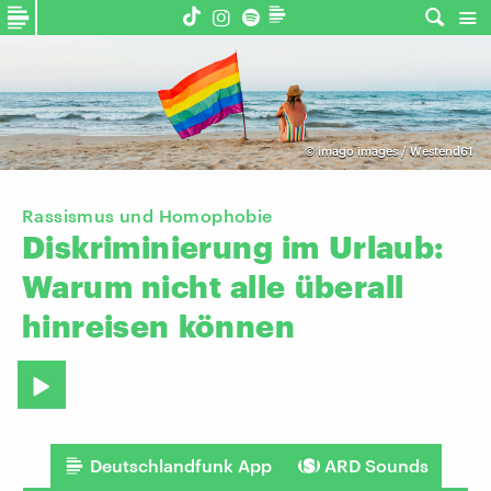
©
imago images / Westend61
Rassismus und Homophobie
Diskriminierung
im
Urlaub:
Warum
nicht
alle
überall
hinreisen
können
Deutschlandfunk App
ARD Sounds