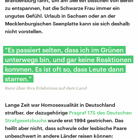
Brandenburg fährt, um am See ein bisschen von Berlin
zu entspannen, hat die Schwarze Frau immer ein
ungutes Gefühl. Urlaub in Sachsen oder an der
Mecklenburgischen Seenplatte kann sie sich deshalb
nicht vorstellen.
"Es passiert selten, dass ich im Grünen
unterwegs bin, und gar keine Reaktionen
kommen. Es ist oft so, dass Leute dann
starren."
Kemi über ihre Erlebnisse auf dem Land
Lange Zeit war Homosexualität in Deutschland
strafbar, der dazugehörige
Pragraf 175 des Deutschen
Strafgesetzbuchs
wurde erst 1994 gestrichen. Das
heißt aber nicht, dass schwule oder lesbische Paare
unbeschwert in andere Länder reisen können: