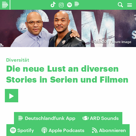
©
IMAGO / Future Image
Diversität
Die
neue
Lust
an
diversen
Stories
in
Serien
und
Filmen
Deutschlandfunk App
ARD Sounds
Spotify
Apple Podcasts
Abonnieren